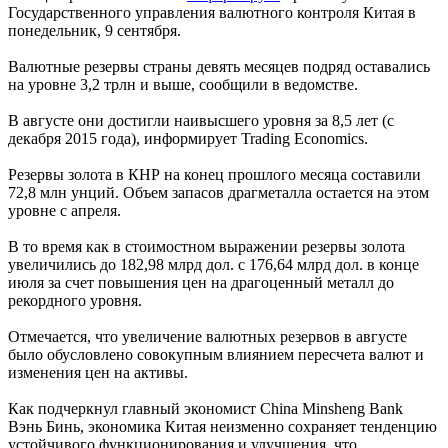
Государственного управления валютного контроля Китая в
понедельник, 9 сентября.
Валютные резервы страны девять месяцев подряд оставались
на уровне 3,2 трлн и выше, сообщили в ведомстве.
В августе они достигли наивысшего уровня за 8,5 лет (с
декабря 2015 года), информирует Trading Economics.
Резервы золота в КНР на конец прошлого месяца составили
72,8 млн унций. Объем запасов драгметалла остается на этом
уровне с апреля.
В то время как в стоимостном выражении резервы золота
увеличились до 182,98 млрд дол. с 176,64 млрд дол. в конце
июля за счет повышения цен на драгоценный металл до
рекордного уровня.
Отмечается, что увеличение валютных резервов в августе
было обусловлено совокупным влиянием пересчета валют и
изменения цен на активы.
Как подчеркнул главный экономист China Minsheng Bank
Вэнь Бинь, экономика Китая неизменно сохраняет тенденцию
устойчивого функционирования и улучшения, что