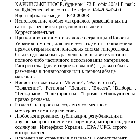
ХАРКІВСЬКЕ ШОСЕ, будинок 172-Б, офіс 208/1 E-mail:
sunlight@mediadim.com.ua
Телефон: 044-205-43-00
Идентификатор медиа - R40-06068
Использование любых материалов, размещённых на
сайте, разрешается при условии ссылки на
Корреспондент.net.
При копировании материалов со страницы «Новости
Украины и мира», для интернет-изданий – обязательна
прямая открытая для поисковых систем гиперссылка.
Ссылка должна быть размещена в независимости от
полного либо частичного использования материалов.
Гиперссылка (для интернет- изданий) – должна быть
размещена в подзаголовке или в первом абзаце
материала.
Новости с пометками "Мнение", "Экспертиза",
"Заявление", "Регионы", "Деньги", "Власть", "Выборы",
"Тест-драйв", "Спецпроекты", "Промо" публикуются на
правах рекламы.
Раздел Спецпроекты создается совместно с
коммерческими партнерами.
Любое копирование, публикация, републикация и
другое распространение информации, которое содержит
ссылку на "Интерфакс-Украина", EPA / UPG, строго
воспрещается.
Владелец веб-страницы в разделе Я- Корреспондент