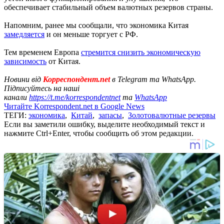
обеспечивает стабильный объем валютных резервов страны.
Напомним, ранее мы сообщали, что экономика Китая
замедляется
и он меньше торгует с РФ.
Тем временем Европа
стремится снизить экономическую
зависимость
от Китая.
Новини від
Корреспондент.net
в Telegram та WhatsApp.
Підписуйтесь на наші
канали
https://t.me/korrespondentnet
та
WhatsApp
Читайте Korrespondent.net в Google News
ТЕГИ:
экономика
,
Китай
,
запасы
,
Золотовалютные резервы
Если вы заметили ошибку, выделите необходимый текст и
нажмите Ctrl+Enter, чтобы сообщить об этом редакции.