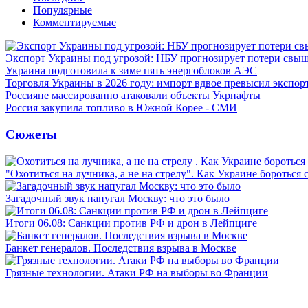
Популярные
Комментируемые
Экспорт Украины под угрозой: НБУ прогнозирует потери свыш
Украина подготовила к зиме пять энергоблоков АЭС
Торговля Украины в 2026 году: импорт вдвое превысил экспор
Россияне массированно атаковали объекты Укрнафты
Россия закупила топливо в Южной Корее - СМИ
Сюжеты
"Охотиться на лучника, а не на стрелу". Как Украине бороться 
Загадочный звук напугал Москву: что это было
Итоги 06.08: Санкции против РФ и дрон в Лейпциге
Банкет генералов. Последствия взрыва в Москве
Грязные технологии. Атаки РФ на выборы во Франции