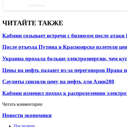
ЧИТАЙТЕ ТАКЖЕ
Кабмин созывает встречи с бизнесом после атаки
После отъезда Путина в Красноярске взлетели це
Украина продала больше электроэнергии, чем ку
Цены на нефть падают из-за переговоров Ирана 
Саудиты снизили цену на нефть для Азии
280
Кабмин изменил подход к распределению электро
Читать комментарии
Новости экономики
Последние