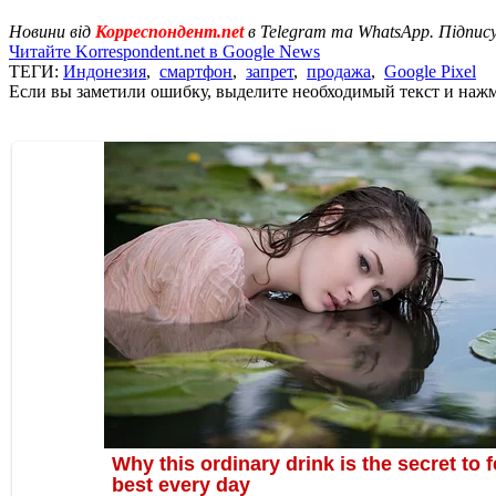
Новини від
Корреспондент.net
в Telegram та WhatsApp. Підпис
Читайте Korrespondent.net в Google News
ТЕГИ:
Индонезия
,
смартфон
,
запрет
,
продажа
,
Google Pixel
Если вы заметили ошибку, выделите необходимый текст и нажми