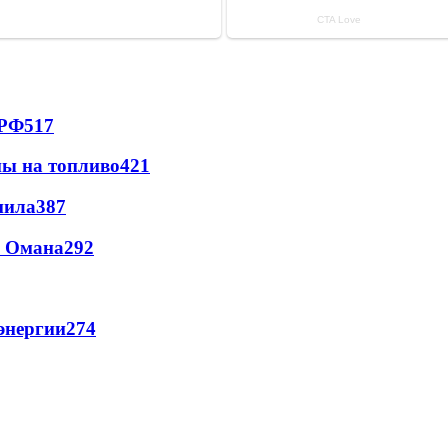
 РФ
517
ны на топливо
421
пила
387
и Омана
292
энергии
274