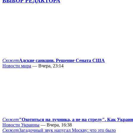
ВЫБОР РЕДАКТОРА
Сюжет
Адские санкции. Решение Сената США
Новости мира
— Вчера, 23:14
Сюжет
"Охотиться на лучника, а не на стрелу". Как Украи
Новости Украины
— Вчера, 16:38
Сюжет
Загадочный звук напугал Москву: что это было