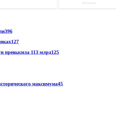
ли
396
никах
127
ги превысила 113 млрд
125
исторического максимума
45