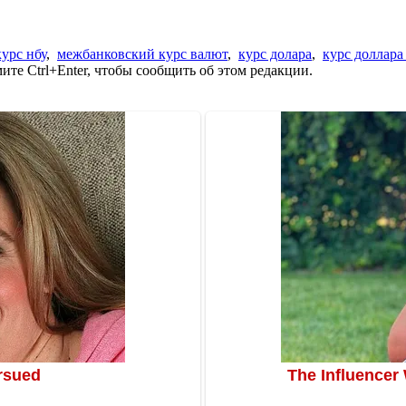
курс нбу
,
межбанковский курс валют
,
курс долара
,
курс доллара
те Ctrl+Enter, чтобы сообщить об этом редакции.