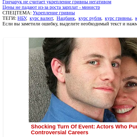
Гончарук не считает укрепление гривны негативом
Цены не падают из-за роста зарплат - министр
СПЕЦТЕМА:
Укрепление гривны
ТЕГИ:
НБУ
,
курс валют
,
Нацбанк
,
курс рубля
,
курс гривны
,
Если вы заметили ошибку, выделите необходимый текст и нажми