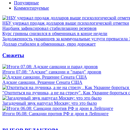
Популярные
Комментируемые
НБУ удержал продаж долларов выше психологической отметки
Нацбанк зафиксировал стабилизацию резервов
Курс гривны снизился в обменниках в конце недели
Задолженность украинцев за коммунальные услуги превысила 
Доллар стабилен в обменниках, евро дорожает
Сюжеты
Итоги 07.08: "Адские" санкции и "парад" дронов
Адские санкции. Решение Сената США
"Охотиться на лучника, а не на стрелу". Как Украине бороться 
Загадочный звук напугал Москву: что это было
Итоги 06.08: Санкции против РФ и дрон в Лейпциге