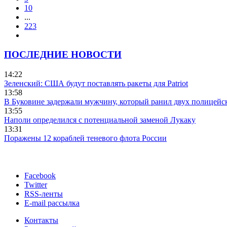
10
...
223
ПОСЛЕДНИЕ НОВОСТИ
14:22
Зеленский: США будут поставлять ракеты для Patriot
13:58
В Буковине задержали мужчину, который ранил двух полицейс
13:55
Наполи определился с потенциальной заменой Лукаку
13:31
Поражены 12 кораблей теневого флота России
Facebook
Twitter
RSS-ленты
E-mail рассылка
Контакты