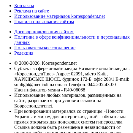
Контакты
Реклама на сайте
Использование материалов korrespondent.net
Правила пользования сайтом
Договор пользования сайтом
Политика в сфере конфиденциальности и персональных
данных
Пользовательское соглашение
Редакция
© 2000-2026, Korrespondent.net
Субъект в сфере онлайн-медиа Название онлайн-медиа -
«КореспонденТ.net» Адрес: 02091, місто Київ,
ХАРКІВСЬКЕ ШОСЕ, будинок 172-Б, офіс 208/1 E-mail:
sunlight@mediadim.com.ua
Телефон: 044-205-43-00
Идентификатор медиа - R40-06068
Использование любых материалов, размещённых на
сайте, разрешается при условии ссылки на
Корреспондент.net.
При копировании материалов со страницы «Новости
Украины и мира», для интернет-изданий – обязательна
прямая открытая для поисковых систем гиперссылка.
Ссылка должна быть размещена в независимости от
полного либо частичного использования материалов.