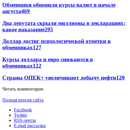
Обменники обновили курсы валют в начале
августа
469
Два депутата скрыли миллионы в декларациях:
какое наказание
295
Доллар достиг психологической отметки в
обменниках
127
Курсы доллара и евро снижаются в
обменниках
122
Страны ОПЕК+ увеличивают добычу нефти
120
Читать комментарии
Полная версия сайта
Facebook
Twitter
RSS-ленты
E-mail рассылка