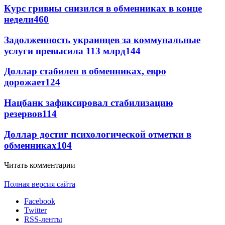
Курс гривны снизился в обменниках в конце
недели
460
Задолженность украинцев за коммунальные
услуги превысила 113 млрд
144
Доллар стабилен в обменниках, евро
дорожает
124
Нацбанк зафиксировал стабилизацию
резервов
114
Доллар достиг психологической отметки в
обменниках
104
Читать комментарии
Полная версия сайта
Facebook
Twitter
RSS-ленты