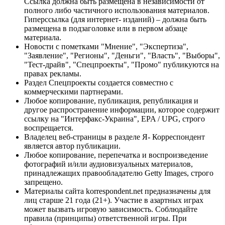
Ссылка должна быть размещена в независимости от
полного либо частичного использования материалов.
Гиперссылка (для интернет- изданий) – должна быть
размещена в подзаголовке или в первом абзаце
материала.
Новости с пометками "Мнение", "Экспертиза",
"Заявление", "Регионы", "Деньги", "Власть", "Выборы",
"Тест-драйв", "Спецпроекты", "Промо" публикуются на
правах рекламы.
Раздел Спецпроекты создается совместно с
коммерческими партнерами.
Любое копирование, публикация, републикация и
другое распространение информации, которое содержит
ссылку на "Интерфакс-Украина", EPA / UPG, строго
воспрещается.
Владелец веб-страницы в разделе Я- Корреспондент
является автор публикации.
Любое копирование, перепечатка и воспроизведение
фотографий и/или аудиовизуальных материалов,
принадлежащих правообладателю Getty Images, строго
запрещено.
Материалы сайта korrespondent.net предназначены для
лиц старше 21 года (21+). Участие в азартных играх
может вызвать игровую зависимость. Соблюдайте
правила (принципы) ответственной игры. При