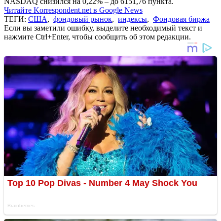
NASDAQ снизился на 0,22% – до 6151,76 пункта.
Читайте Korrespondent.net в Google News
ТЕГИ:
США
,
фондовый рынок
,
индексы
,
Фондовая биржа
Если вы заметили ошибку, выделите необходимый текст и
нажмите Ctrl+Enter, чтобы сообщить об этом редакции.