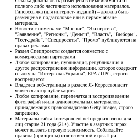
Ссылка должна быть размещена в независимости от
полного либо частичного использования материалов.
Гиперссылка (для интернет- изданий) – должна быть
размещена в подзаголовке или в первом абзаце
материала.
Новости с пометками "Мнение", "Экспертиза",
"Заявление", "Регионы", "Деньги", "Власть", "Выборы",
"Тест-драйв", "Спецпроекты", "Промо" публикуются на
правах рекламы.
Раздел Спецпроекты создается совместно с
коммерческими партнерами.
Любое копирование, публикация, републикация и
другое распространение информации, которое содержит
ссылку на "Интерфакс-Украина", EPA / UPG, строго
воспрещается.
Владелец веб-страницы в разделе Я- Корреспондент
является автор публикации.
Любое копирование, перепечатка и воспроизведение
фотографий и/или аудиовизуальных материалов,
принадлежащих правообладателю Getty Images, строго
запрещено.
Материалы сайта korrespondent.net предназначены для
лиц старше 21 года (21+). Участие в азартных играх
может вызвать игровую зависимость. Соблюдайте
правила (принципы) ответственной игры. При