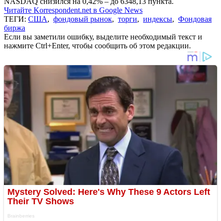
NASDAQ снизился на 0,42% – до 6348,13 пункта.
Читайте Korrespondent.net в Google News
ТЕГИ:
США
,
фондовый рынок
,
торги
,
индексы
,
Фондовая
биржа
Если вы заметили ошибку, выделите необходимый текст и
нажмите Ctrl+Enter, чтобы сообщить об этом редакции.