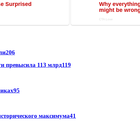
ли
206
ги превысила 113 млрд
119
никах
95
исторического максимума
41