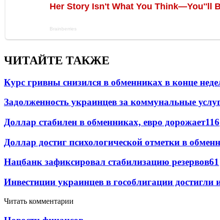
ЧИТАЙТЕ ТАКЖЕ
Курс гривны снизился в обменниках в конце неде
Задолженность украинцев за коммунальные услу
Доллар стабилен в обменниках, евро дорожает
116
Доллар достиг психологической отметки в обмен
Нацбанк зафиксировал стабилизацию резервов
61
Инвестиции украинцев в гособлигации достигли 
Читать комментарии