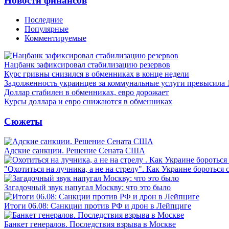
Новости финансов
Последние
Популярные
Комментируемые
Нацбанк зафиксировал стабилизацию резервов
Курс гривны снизился в обменниках в конце недели
Задолженность украинцев за коммунальные услуги превысила 
Доллар стабилен в обменниках, евро дорожает
Курсы доллара и евро снижаются в обменниках
Сюжеты
Адские санкции. Решение Сената США
"Охотиться на лучника, а не на стрелу". Как Украине бороться 
Загадочный звук напугал Москву: что это было
Итоги 06.08: Санкции против РФ и дрон в Лейпциге
Банкет генералов. Последствия взрыва в Москве