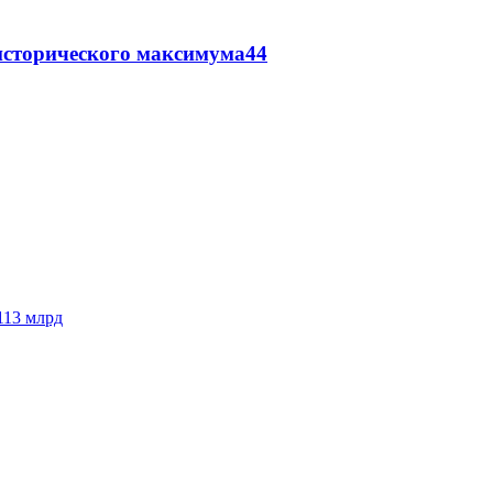
исторического максимума
44
113 млрд