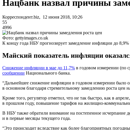
Нацбанк назвал причины заме
Корреспондент.biz, 12 июня 2018, 10:26
55
4996
Фото: gettyimages.co.uk
К концу года НБУ прогнозирует замедление инфляции до 8,9%
Майский показатель инфляции оказался
Снижение инфляции в мае до 11,7%
в годовом измерении (по с
сообщении
Национального банка.
“Дальнейшее снижение инфляции в годовом измерении было ож
в основном благодаря стремительному замедлению роста цен н
Кроме того, регулятор отметил, что не так быстро, как в апре
в прошлом году, повышение тарифов на жилищно-коммунальны
В НБУ также обратили внимание на постепенное исчерпание д
и в первые месяцы текущего года.
“Это происходит вследствие как более благоприятных погодны