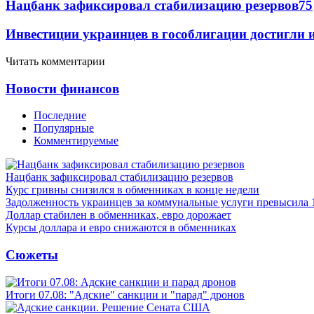
Нацбанк зафиксировал стабилизацию резервов
75
Инвестиции украинцев в гособлигации достигли 
Читать комментарии
Новости финансов
Последние
Популярные
Комментируемые
Нацбанк зафиксировал стабилизацию резервов
Курс гривны снизился в обменниках в конце недели
Задолженность украинцев за коммунальные услуги превысила 
Доллар стабилен в обменниках, евро дорожает
Курсы доллара и евро снижаются в обменниках
Сюжеты
Итоги 07.08: "Адские" санкции и "парад" дронов