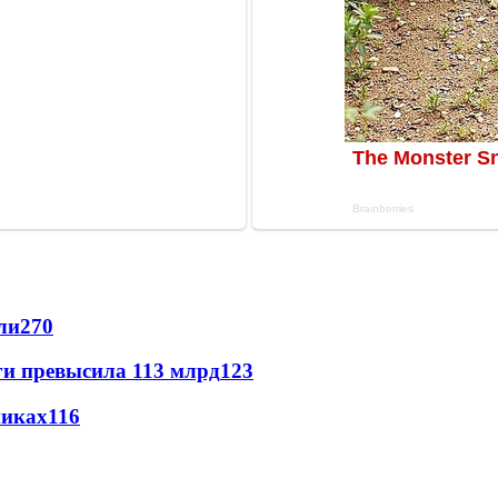
ли
270
ги превысила 113 млрд
123
никах
116