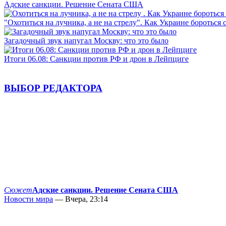
Адские санкции. Решение Сената США
"Охотиться на лучника, а не на стрелу". Как Украине бороться 
Загадочный звук напугал Москву: что это было
Итоги 06.08: Санкции против РФ и дрон в Лейпциге
ВЫБОР РЕДАКТОРА
Сюжет
Адские санкции. Решение Сената США
Новости мира
— Вчера, 23:14