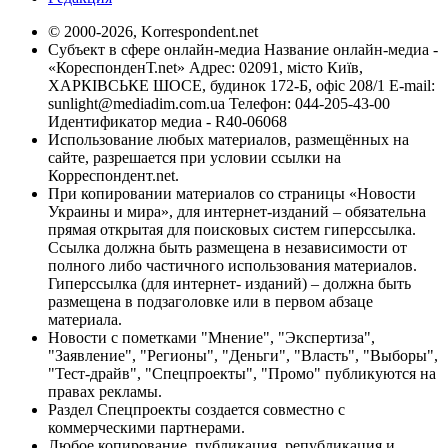
© 2000-2026, Korrespondent.net
Субъект в сфере онлайн-медиа Название онлайн-медиа -
«КореспонденТ.net» Адрес: 02091, місто Київ,
ХАРКІВСЬКЕ ШОСЕ, будинок 172-Б, офіс 208/1 E-mail:
sunlight@mediadim.com.ua
Телефон: 044-205-43-00
Идентификатор медиа - R40-06068
Использование любых материалов, размещённых на
сайте, разрешается при условии ссылки на
Корреспондент.net.
При копировании материалов со страницы «Новости
Украины и мира», для интернет-изданий – обязательна
прямая открытая для поисковых систем гиперссылка.
Ссылка должна быть размещена в независимости от
полного либо частичного использования материалов.
Гиперссылка (для интернет- изданий) – должна быть
размещена в подзаголовке или в первом абзаце
материала.
Новости с пометками "Мнение", "Экспертиза",
"Заявление", "Регионы", "Деньги", "Власть", "Выборы",
"Тест-драйв", "Спецпроекты", "Промо" публикуются на
правах рекламы.
Раздел Спецпроекты создается совместно с
коммерческими партнерами.
Любое копирование, публикация, републикация и