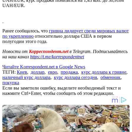
UAH/EUR, курс продажи понизился на 1,43 коп. до 30,9184
UAH/EUR.
Ранее сообщалось, что
гривна лидирует среди мировых валют
по укреплению
относительно доллара США в первом
полугодии этого года
.
Новости от
Корреспондент.net
в Telegram. Подписывайтесь
на наш канал
https://t.me/korrespondentnet
Читайте Korrespondent.net в Google News
ТЕГИ:
Киев
,
доллар
,
евро
,
продажа
,
курс доллара к гривне
,
наличный курс доллара
,
курс доллара сегодня
,
обменник
,
покупка
Если вы заметили ошибку, выделите необходимый текст и
нажмите Ctrl+Enter, чтобы сообщить об этом редакции.