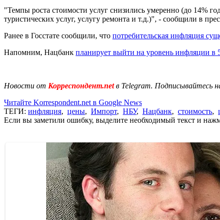
"Темпы роста стоимости услуг снизились умеренно (до 14% год
туристических услуг, услугу ремонта и т.д.)", - сообщили в пре
Ранее в Госстате сообщили, что
потребительская инфляция сущ
Напомним, Нацбанк
планирует выйти на уровень инфляции в
Новости от
Корреспондент.net
в Telegram. Подписывайтесь н
Читайте Korrespondent.net в Google News
ТЕГИ:
инфляция
,
цены
,
Импорт
,
НБУ
,
Нацбанк
,
стоимость
,
Если вы заметили ошибку, выделите необходимый текст и нажми