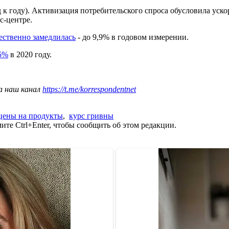
 к году). Активизация потребительского спроса обусловила уск
сс-центре.
ественно замедлилась
- до 9,9% в годовом измерении.
 5%
в 2020 году.
а наш канал
https://t.me/korrespondentnet
цены на продукты
,
курс гривны
те Ctrl+Enter, чтобы сообщить об этом редакции.