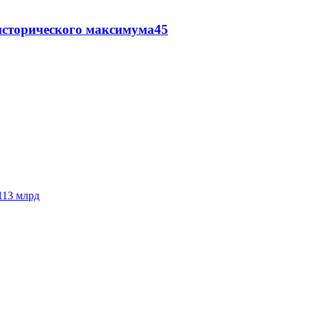
исторического максимума
45
113 млрд