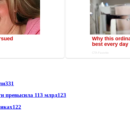
ли
331
ги превысила 113 млрд
123
никах
122