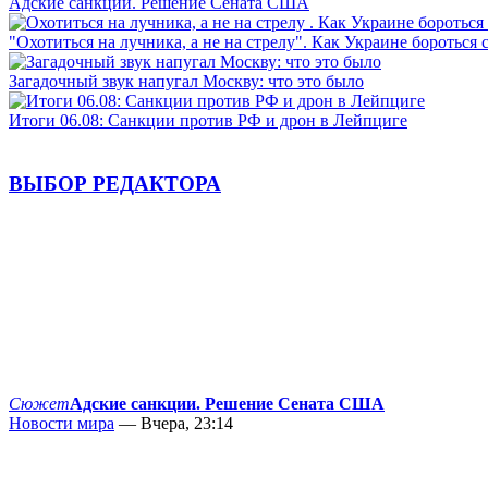
Адские санкции. Решение Сената США
"Охотиться на лучника, а не на стрелу". Как Украине бороться 
Загадочный звук напугал Москву: что это было
Итоги 06.08: Санкции против РФ и дрон в Лейпциге
ВЫБОР РЕДАКТОРА
Сюжет
Адские санкции. Решение Сената США
Новости мира
— Вчера, 23:14