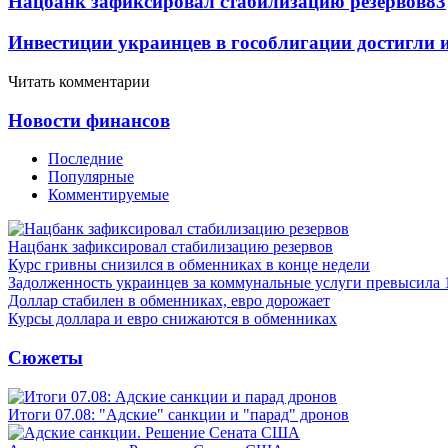
Нацбанк зафиксировал стабилизацию резервов
83
Инвестиции украинцев в гособлигации достигли 
Читать комментарии
Новости финансов
Последние
Популярные
Комментируемые
Нацбанк зафиксировал стабилизацию резервов
Курс гривны снизился в обменниках в конце недели
Задолженность украинцев за коммунальные услуги превысила 
Доллар стабилен в обменниках, евро дорожает
Курсы доллара и евро снижаются в обменниках
Сюжеты
Итоги 07.08: "Адские" санкции и "парад" дронов