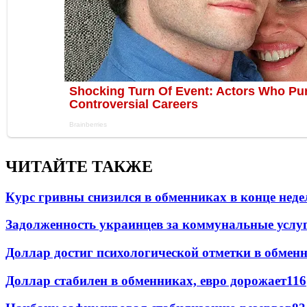
ЧИТАЙТЕ ТАКЖЕ
Курс гривны снизился в обменниках в конце неде
Задолженность украинцев за коммунальные услу
Доллар достиг психологической отметки в обмен
Доллар стабилен в обменниках, евро дорожает
116