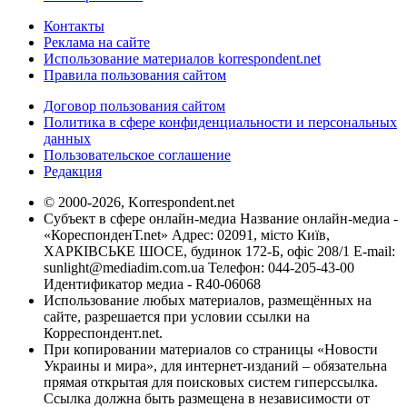
Контакты
Реклама на сайте
Использование материалов korrespondent.net
Правила пользования сайтом
Договор пользования сайтом
Политика в сфере конфиденциальности и персональных
данных
Пользовательское соглашение
Редакция
© 2000-2026, Korrespondent.net
Субъект в сфере онлайн-медиа Название онлайн-медиа -
«КореспонденТ.net» Адрес: 02091, місто Київ,
ХАРКІВСЬКЕ ШОСЕ, будинок 172-Б, офіс 208/1 E-mail:
sunlight@mediadim.com.ua
Телефон: 044-205-43-00
Идентификатор медиа - R40-06068
Использование любых материалов, размещённых на
сайте, разрешается при условии ссылки на
Корреспондент.net.
При копировании материалов со страницы «Новости
Украины и мира», для интернет-изданий – обязательна
прямая открытая для поисковых систем гиперссылка.
Ссылка должна быть размещена в независимости от