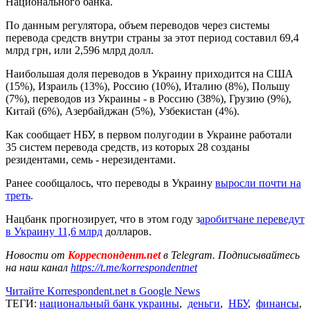
Национального банка.
По данным регулятора, объем переводов через системы
перевода средств внутри страны за этот период составил 69,4
млрд грн, или 2,596 млрд долл.
Наибольшая доля переводов в Украину приходится на США
(15%), Израиль (13%), Россию (10%), Италию (8%), Польшу
(7%), переводов из Украины - в Россию (38%), Грузию (9%),
Китай (6%), Азербайджан (5%), Узбекистан (4%).
Как сообщает НБУ, в первом полугодии в Украине работали
35 систем перевода средств, из которых 28 созданы
резидентами, семь - нерезидентами.
Ранее сообщалось, что переводы в Украину
выросли почти на
треть
.
Нацбанк прогнозирует, что в этом году з
аробитчане переведут
в Украину 11,6 млрд
долларов.
Новости от
Корреспондент.net
в Telegram. Подписывайтесь
на наш канал
https://t.me/korrespondentnet
Читайте Korrespondent.net в Google News
ТЕГИ:
национальный банк украины
,
деньги
,
НБУ
,
финансы
,