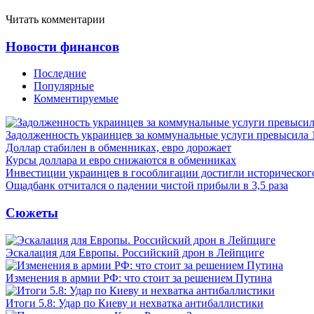
Читать комментарии
Новости финансов
Последние
Популярные
Комментируемые
Задолженность украинцев за коммунальные услуги превысила 
Доллар стабилен в обменниках, евро дорожает
Курсы доллара и евро снижаются в обменниках
Инвестиции украинцев в гособлигации достигли историческо
Ощадбанк отчитался о падении чистой прибыли в 3,5 раза
Сюжеты
Эскалация для Европы. Российский дрон в Лейпциге
Изменения в армии РФ: что стоит за решением Путина
Итоги 5.8: Удар по Киеву и нехватка антибаллистики