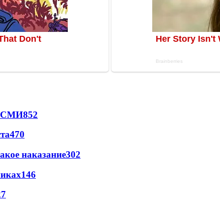
- СМИ
852
ста
470
акое наказание
302
никах
146
27