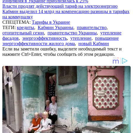
Инфляция в Украине приблизилась к 25%
Власти продлят действующий тариф на электроэнергию
Кабмин выделил 14 млрд на компенсацию разницы в тарифах
на коммуналку
СПЕЦТЕМА:
Тарифы в Украине
ТЕГИ:
кредиты
,
Кабмин Украины
,
правительство
,
отопительный сезон
,
правительство Украины
,
утепление
фасадов
,
энергоэффективность
,
утепление
,
повышение
энергоэффективности жилого дома
,
новый Кабмин
Если вы заметили ошибку, выделите необходимый текст и
нажмите Ctrl+Enter, чтобы сообщить об этом редакции.