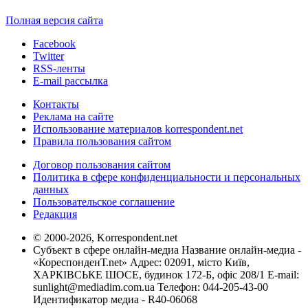
Полная версия сайта
Facebook
Twitter
RSS-ленты
E-mail рассылка
Контакты
Реклама на сайте
Использование материалов korrespondent.net
Правила пользования сайтом
Договор пользования сайтом
Политика в сфере конфиденциальности и персональных
данных
Пользовательское соглашение
Редакция
© 2000-2026, Korrespondent.net
Субъект в сфере онлайн-медиа Название онлайн-медиа -
«КореспонденТ.net» Адрес: 02091, місто Київ,
ХАРКІВСЬКЕ ШОСЕ, будинок 172-Б, офіс 208/1 E-mail:
sunlight@mediadim.com.ua
Телефон: 044-205-43-00
Идентификатор медиа - R40-06068