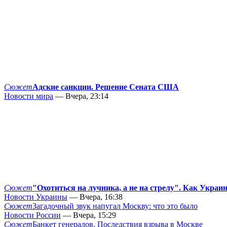
Сюжет
Адские санкции. Решение Сената США
Новости мира
— Вчера, 23:14
Сюжет
"Охотиться на лучника, а не на стрелу". Как Украи
Новости Украины
— Вчера, 16:38
Сюжет
Загадочный звук напугал Москву: что это было
Новости России
— Вчера, 15:29
Сюжет
Банкет генералов. Последствия взрыва в Москве