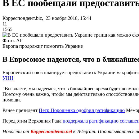
В ЕС пообещали предоставить
Корреспондент.biz, 23 ноября 2018, 15:44
11
1565
Фото: AP
Европа продолжит помогать Украине
В Евросоюзе надеются, что в ближайш
Европейский союз планирует предоставить Украине макрофина
УНН
.
"Вы знаете, мы надеемся, что в ближайшее время будет возмо
Поэтому очень важно, чтобы мы действительно способствовали
помощи.
Ранее президент
Петр Порошенко одобрил ратификацию
Мемор
Перед этим Верховная Рада
поддержала ратификацию соглашен
Новости от
Корреспондент.net
в Telegram. Подписывайтесь н