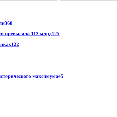
ли
368
ги превысила 113 млрд
125
никах
122
исторического максимума
45