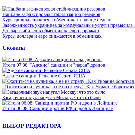
Нацбанк зафиксировал стабилизацию резервов
Курс гривны снизился в обменниках в конце недели
Задолженность украинцев за коммунальные услуги превысила 
Доллар стабилен в обменниках, евро дорожает
Курсы доллара и евро снижаются в обменниках
Сюжеты
Итоги 07.08: "Адские" санкции и "парад" дронов
Адские санкции. Решение Сената США
"Охотиться на лучника, а не на стрелу". Как Украине бороться 
Загадочный звук напугал Москву: что это было
Итоги 06.08: Санкции против РФ и дрон в Лейпциге
ВЫБОР РЕДАКТОРА