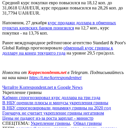
Средний курс покупки евро повысился на 18,12 коп. до
31,0618 UAH/EUR, курс продажи повысился на 28,26 коп. до
31,7794 UAH/EUR.
Напомним, 27 декабря
курс продажи доллара в обменных
пунктах киевских банков понизился
на 12,7 коп., курс
покупки - на 13,76 коп.
Ранее международное рейтинговое агентство Standard & Poor's
Global Ratings прогнозировало
обменный курс гривны к
доллару на конец текущего года
на уровне 29,5 грн/долл.
Новости от
Корреспондент.net
в Telegram. Подписывайтесь
на наш канал
https://t.me/korrespondentnet
Читайте Korrespondent.net в Google News
Укрепление гривны
Кабмин спрогнозировал курс доллара на три года
В НБУ оценили плюсы и минусы укрепления гривны
В НБУ спрогнозировали динамику гривны на 2020 год
Гончарук не считает укрепление гривны негативом
Цены не падают из-за роста зарплат - министр
СПЕЦТЕМА:
Укрепление гривны
,
Обвал гривны