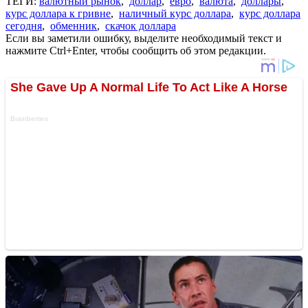
ТЕГИ:
валютный рынок
,
доллар
,
евро
,
валюта
,
доллары
,
курс доллара к гривне
,
наличный курс доллара
,
курс доллара
сегодня
,
обменник
,
скачок доллара
Если вы заметили ошибку, выделите необходимый текст и
нажмите Ctrl+Enter, чтобы сообщить об этом редакции.