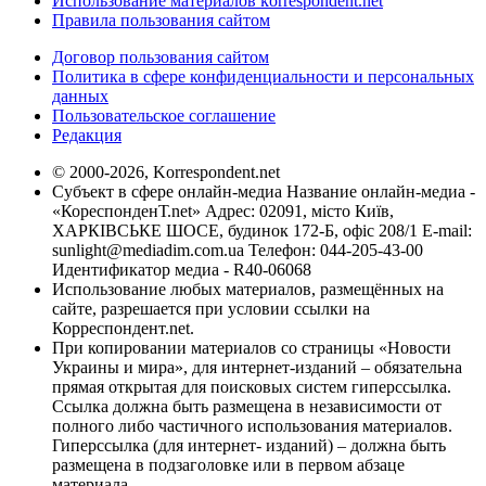
Использование материалов korrespondent.net
Правила пользования сайтом
Договор пользования сайтом
Политика в сфере конфиденциальности и персональных
данных
Пользовательское соглашение
Редакция
© 2000-2026, Korrespondent.net
Субъект в сфере онлайн-медиа Название онлайн-медиа -
«КореспонденТ.net» Адрес: 02091, місто Київ,
ХАРКІВСЬКЕ ШОСЕ, будинок 172-Б, офіс 208/1 E-mail:
sunlight@mediadim.com.ua
Телефон: 044-205-43-00
Идентификатор медиа - R40-06068
Использование любых материалов, размещённых на
сайте, разрешается при условии ссылки на
Корреспондент.net.
При копировании материалов со страницы «Новости
Украины и мира», для интернет-изданий – обязательна
прямая открытая для поисковых систем гиперссылка.
Ссылка должна быть размещена в независимости от
полного либо частичного использования материалов.
Гиперссылка (для интернет- изданий) – должна быть
размещена в подзаголовке или в первом абзаце
материала.