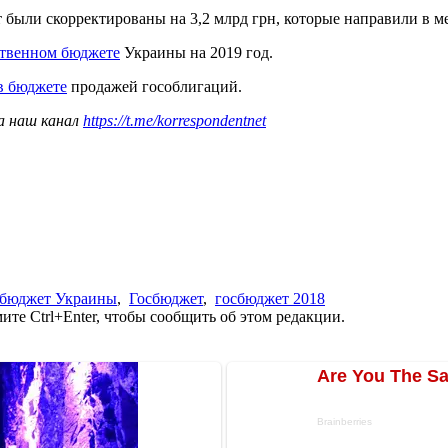
 были скорректированы на 3,2 млрд грн, которые направили в 
рственном бюджете
Украины на 2019 год.
в бюджете
продажей гособлигаций.
а наш канал
https://t.me/korrespondentnet
бюджет Украины
,
Госбюджет
,
госбюджет 2018
те Ctrl+Enter, чтобы сообщить об этом редакции.