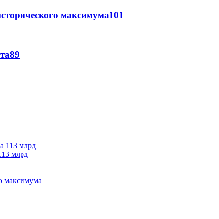
исторического максимума
101
ста
89
113 млрд
го максимума