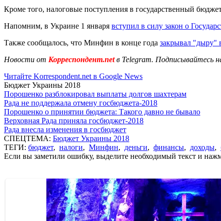
Кроме того, налоговые поступления в государственный бюджет
Напомним, в Украине 1 января
вступил в силу закон о Госуда
Также сообщалось, что Минфин в конце года
закрывал "дыру" 
Новости от
Корреспондент.net
в Telegram. Подписывайтесь н
Читайте Korrespondent.net в Google News
Бюджет Украины 2018
Порошенко разблокировал выплаты долгов шахтерам
Рада не поддержала отмену госбюджета-2018
Порошенко о принятии бюджета: Такого давно не бывало
Верховная Рада приняла госбюджет-2018
Рада внесла изменения в госбюджет
СПЕЦТЕМА:
Бюджет Украины 2018
ТЕГИ:
бюджет
,
налоги
,
Минфин
,
деньги
,
финансы
,
доходы
,
Если вы заметили ошибку, выделите необходимый текст и нажми