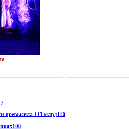
27
ги превысила 113 млрд
110
никах
108