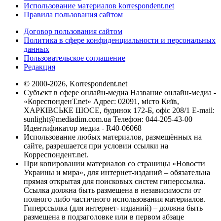
Использование материалов korrespondent.net
Правила пользования сайтом
Договор пользования сайтом
Политика в сфере конфиденциальности и персональных
данных
Пользовательское соглашение
Редакция
© 2000-2026, Korrespondent.net
Субъект в сфере онлайн-медиа Название онлайн-медиа -
«КореспонденТ.net» Адрес: 02091, місто Київ,
ХАРКІВСЬКЕ ШОСЕ, будинок 172-Б, офіс 208/1 E-mail:
sunlight@mediadim.com.ua
Телефон: 044-205-43-00
Идентификатор медиа - R40-06068
Использование любых материалов, размещённых на
сайте, разрешается при условии ссылки на
Корреспондент.net.
При копировании материалов со страницы «Новости
Украины и мира», для интернет-изданий – обязательна
прямая открытая для поисковых систем гиперссылка.
Ссылка должна быть размещена в независимости от
полного либо частичного использования материалов.
Гиперссылка (для интернет- изданий) – должна быть
размещена в подзаголовке или в первом абзаце