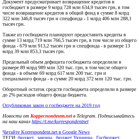
Документ предусматривает возвращение кредитов в
госбюджет в размере 9 млрд 728 млн 634,9 тысяч грн, в том
числе возвращение кредитов в общий фонд в сумме 8 млрд
322 млн 346,8 тысяч грн и спецфонда - 1 млрд 406 млн 288,1
тысяч грн.
Также из госбюджета планируют предоставить кредиты в
сумме 13 млрд 719 млн 766,5 тысяч грн, в том числе из общего
фонда - 679 млн 913,2 тысяч грн и спецфонда - в размере 13
млрд 39 млн 853,3 тысяч грн.
Предельный объем дефицита госбюджета определили в
размере 89 млрд 989 млн 320 тыс. грн, в том числе общего
фонда - в объеме 69 млрд 617 млн 200 тыс. грн и
специального фонда - в сумме 20 млрд 372 млн 120 тыс. грн.
Оборотный остаток средств госбюджета определили в размере
до 2% расходов общего фонда бюджета.
Опубликован закон о госбюджете на 2019 год
Новости от
Корреспондент.net
в Telegram. Подписывайтесь
на наш канал
https://t.me/korrespondentnet
Читайте Korrespondent.net в Google News
ТЕГИ:
бюджет
,
законы
,
бюджет Украины
,
Госбюджет
,