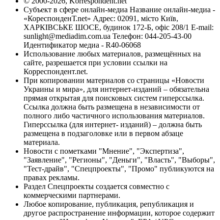
© 2000-2026, Korrespondent.net
Субъект в сфере онлайн-медиа Название онлайн-медиа -
«КореспонденТ.net» Адрес: 02091, місто Київ,
ХАРКІВСЬКЕ ШОСЕ, будинок 172-Б, офіс 208/1 E-mail:
sunlight@mediadim.com.ua
Телефон: 044-205-43-00
Идентификатор медиа - R40-06068
Использование любых материалов, размещённых на
сайте, разрешается при условии ссылки на
Корреспондент.net.
При копировании материалов со страницы «Новости
Украины и мира», для интернет-изданий – обязательна
прямая открытая для поисковых систем гиперссылка.
Ссылка должна быть размещена в независимости от
полного либо частичного использования материалов.
Гиперссылка (для интернет- изданий) – должна быть
размещена в подзаголовке или в первом абзаце
материала.
Новости с пометками "Мнение", "Экспертиза",
"Заявление", "Регионы", "Деньги", "Власть", "Выборы",
"Тест-драйв", "Спецпроекты", "Промо" публикуются на
правах рекламы.
Раздел Спецпроекты создается совместно с
коммерческими партнерами.
Любое копирование, публикация, републикация и
другое распространение информации, которое содержит