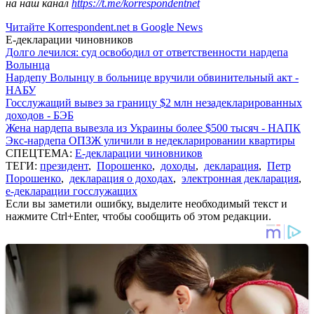
на наш канал
https://t.me/korrespondentnet
Читайте Korrespondent.net в Google News
Е-декларации чиновников
Долго лечился: суд освободил от ответственности нардепа
Волынца
Нардепу Волынцу в больнице вручили обвинительный акт -
НАБУ
Госслужащий вывез за границу $2 млн незадекларированных
доходов - БЭБ
Жена нардепа вывезла из Украины более $500 тысяч - НАПК
Экс-нардепа ОПЗЖ уличили в недекларировании квартиры
СПЕЦТЕМА:
Е-декларации чиновников
ТЕГИ:
президент
,
Порошенко
,
доходы
,
декларация
,
Петр
Порошенко
,
декларация о доходах
,
электронная декларация
,
е-декларации госслужащих
Если вы заметили ошибку, выделите необходимый текст и
нажмите Ctrl+Enter, чтобы сообщить об этом редакции.