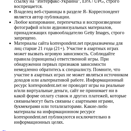
ссылку на "Интерфакс-Украина", EPA / UPG, строго
воспрещается.
Владелец веб-страницы в разделе Я- Корреспондент
является автор публикации.
Любое копирование, перепечатка и воспроизведение
фотографий и/или аудиовизуальных материалов,
принадлежащих правообладателю Getty Images, строго
запрещено.
Материалы сайта korrespondent.net предназначены для
лиц старше 21 года (21+). Участие в азартных играх
может вызвать игровую зависимость. Соблюдайте
правила (принципы) ответственной игры. При
обнаружении первых признаков зависимости
немедленно обратитесь к специалисту. Помните, что
участие в азартных играх не может являться источником
доходов или альтернативой работе. Информационный
ресурс korrespondent.net не проводит игры на реальные
и/или виртуальные деньги, сайт не принимает ни в
какой форме оплату ставок и других платежей, которые
связаны/могут быть связаны с азартными играми,
букмекерами или тотализаторами. Какие-либо
материалы на информационном ресурсе
korrespondent.net публикуются исключительно в
информационных целях.