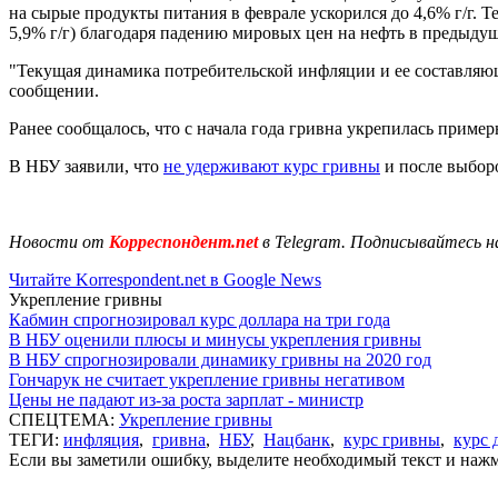
на сырые продукты питания в феврале ускорился до 4,6% г/г. 
5,9% г/г) благодаря падению мировых цен на нефть в предыду
"Текущая динамика потребительской инфляции и ее составляющ
сообщении.
Ранее сообщалось, что с начала года гривна укрепилась пример
В НБУ заявили, что
не удерживают курс гривны
и после выборо
Новости от
Корреспондент.net
в Telegram. Подписывайтесь н
Читайте Korrespondent.net в Google News
Укрепление гривны
Кабмин спрогнозировал курс доллара на три года
В НБУ оценили плюсы и минусы укрепления гривны
В НБУ спрогнозировали динамику гривны на 2020 год
Гончарук не считает укрепление гривны негативом
Цены не падают из-за роста зарплат - министр
СПЕЦТЕМА:
Укрепление гривны
ТЕГИ:
инфляция
,
гривна
,
НБУ
,
Нацбанк
,
курс гривны
,
курс 
Если вы заметили ошибку, выделите необходимый текст и нажми