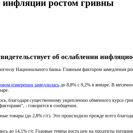
е инфляции ростом гривны
идетельствует об ослаблении инфляцион
рогнозу Национального банка. Главным фактором замедления рос
довом измерении замедлилась
до 8,8% с 9,2% в январе. В месячн
варе.
лось, благодаря существенному укреплению обменного курса гри
кторами", - говорится в сообщении.
ные товары (до 2,8% г/г). Это происходило прежде всего благод
ись до 14,1% г/г. Годовые темпы роста цен на продукты питания 