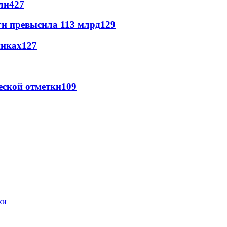
ли
427
ги превысила 113 млрд
129
никах
127
еской отметки
109