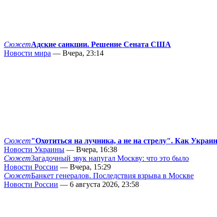
Сюжет
Адские санкции. Решение Сената США
Новости мира
— Вчера, 23:14
Сюжет
"Охотиться на лучника, а не на стрелу". Как Украи
Новости Украины
— Вчера, 16:38
Сюжет
Загадочный звук напугал Москву: что это было
Новости России
— Вчера, 15:29
Сюжет
Банкет генералов. Последствия взрыва в Москве
Новости России
— 6 августа 2026, 23:58