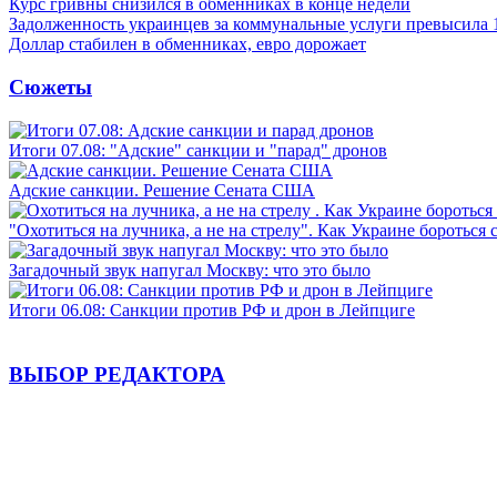
Курс гривны снизился в обменниках в конце недели
Задолженность украинцев за коммунальные услуги превысила 
Доллар стабилен в обменниках, евро дорожает
Сюжеты
Итоги 07.08: "Адские" санкции и "парад" дронов
Адские санкции. Решение Сената США
"Охотиться на лучника, а не на стрелу". Как Украине бороться 
Загадочный звук напугал Москву: что это было
Итоги 06.08: Санкции против РФ и дрон в Лейпциге
ВЫБОР РЕДАКТОРА