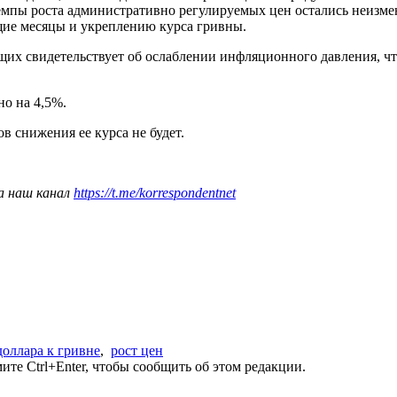
Темпы роста административно регулируемых цен остались неизме
щие месяцы и укреплению курса гривны.
их свидетельствует об ослаблении инфляционного давления, что
но на 4,5%.
в снижения ее курса не будет.
а наш канал
https://t.me/korrespondentnet
доллара к гривне
,
рост цен
те Ctrl+Enter, чтобы сообщить об этом редакции.