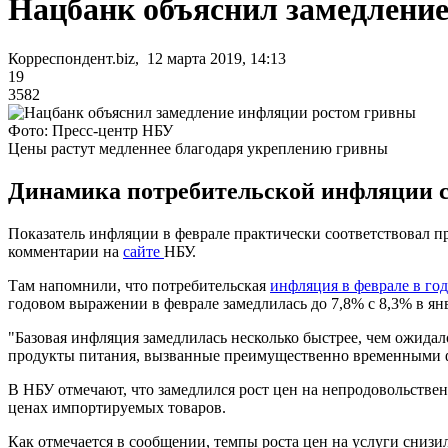
Нацбанк объяснил замедлени
Корреспондент.biz, 12 марта 2019, 14:13
19
3582
Фото: Пресс-центр НБУ
Цены растут медленнее благодаря укреплению гривны
Динамика потребительской инфляции св
Показатель инфляции в феврале практически соответствовал п
комментарии на
сайте
НБУ.
Там напомнили, что потребительская
инфляция в феврале в го
годовом выражении в феврале замедлилась до 7,8% с 8,3% в ян
"Базовая инфляция замедлилась несколько быстрее, чем ожида
продукты питания, вызванные преимущественно временными фа
В НБУ отмечают, что замедлился рост цен на непродовольствен
ценах импортируемых товаров.
Как отмечается в сообщении, темпы роста цен на услуги снизил