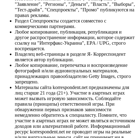
"Заявление", "Регионы", "Деньги", "Власть", "Выборы",
"Тест-драйв", "Спецпроекты", "Промо" публикуются на
правах рекламы.
Раздел Спецпроекты создается совместно с
коммерческими партнерами.
Любое копирование, публикация, републикация и
другое распространение информации, которое содержит
ссылку на "Интерфакс-Украина", EPA / UPG, строго
воспрещается.
Владелец веб-страницы в разделе Я- Корреспондент
является автор публикации.
Любое копирование, перепечатка и воспроизведение
фотографий и/или аудиовизуальных материалов,
принадлежащих правообладателю Getty Images, строго
запрещено.
Материалы сайта korrespondent.net предназначены для
лиц старше 21 года (21+). Участие в азартных играх
может вызвать игровую зависимость. Соблюдайте
правила (принципы) ответственной игры. При
обнаружении первых признаков зависимости
немедленно обратитесь к специалисту. Помните, что
участие в азартных играх не может являться источником
доходов или альтернативой работе. Информационный
ресурс korrespondent.net не проводит игры на реальные
и/или виртуальные деньги, сайт не принимает ни в