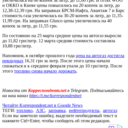
увеличилась на 60 копеек за литр, до 11,60 грн. В сетях WOG
и ОККО в Киеве цены повысились на 20 копеек за литр, до
12,38-12,39 грн. На заправках БРСМ-Нафта, Авантаж 7 и Барс
стоимость газа увеличилась на 30-20 копеек за литр, до 11,35-
11,99 грн. На заправках Glusco цены увеличились на 40
копеек за литр, до 11,55 грн.
По состоянию на 25 марта средние цены на автогаз выросли
до 11,82 грн/литр. 12 марта средняя стоимость составляла
10,88 грн/литр.
Напомним, в октябре прошлого года
цена на автогаз достигла
рекордных
16,31 грн за литр. После этого цены начали
снижаться и к середине февраля упали до 10 грн/литр. После
этого
топливо снова начало дорожать
.
Новости от
Корреспондент.net
в Telegram. Подписывайтесь
на наш канал
https://t.me/korrespondentnet
Читайте Korrespondent.net в Google News
ТЕГИ:
топливо
,
АЗС
,
заправка
,
нефтепродукты
,
автогаз
Если вы заметили ошибку, выделите необходимый текст и
нажмите Ctrl+Enter, чтобы сообщить об этом редакции.