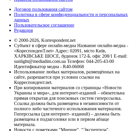
Договор пользования сайтом
Политика в сфере конфиденциальности и персональных
данных
Пользовательское соглашение
Редакция
© 2000-2026, Korrespondent.net
Субъект в сфере онлайн-медиа Название онлайн-медиа -
«КореспонденТ.net» Адрес: 02091, місто Київ,
ХАРКІВСЬКЕ ШОСЕ, будинок 172-Б, офіс 208/1 E-mail:
sunlight@mediadim.com.ua
Телефон: 044-205-43-00
Идентификатор медиа - R40-06068
Использование любых материалов, размещённых на
сайте, разрешается при условии ссылки на
Корреспондент.net.
При копировании материалов со страницы «Новости
Украины и мира», для интернет-изданий – обязательна
прямая открытая для поисковых систем гиперссылка.
Ссылка должна быть размещена в независимости от
полного либо частичного использования материалов.
Гиперссылка (для интернет- изданий) – должна быть
размещена в подзаголовке или в первом абзаце
материала.
Новости с пометками "Мнение", "Экспертиза",