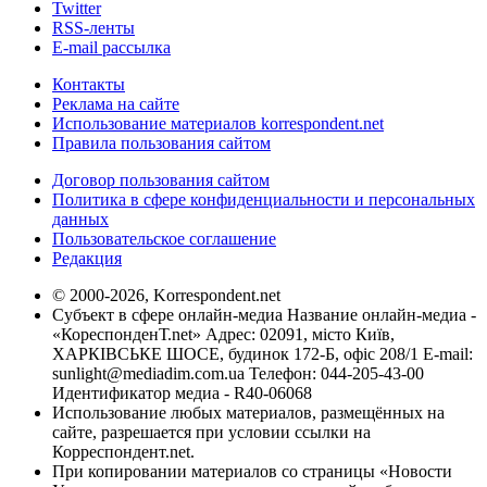
Twitter
RSS-ленты
E-mail рассылка
Контакты
Реклама на сайте
Использование материалов korrespondent.net
Правила пользования сайтом
Договор пользования сайтом
Политика в сфере конфиденциальности и персональных
данных
Пользовательское соглашение
Редакция
© 2000-2026, Korrespondent.net
Субъект в сфере онлайн-медиа Название онлайн-медиа -
«КореспонденТ.net» Адрес: 02091, місто Київ,
ХАРКІВСЬКЕ ШОСЕ, будинок 172-Б, офіс 208/1 E-mail:
sunlight@mediadim.com.ua
Телефон: 044-205-43-00
Идентификатор медиа - R40-06068
Использование любых материалов, размещённых на
сайте, разрешается при условии ссылки на
Корреспондент.net.
При копировании материалов со страницы «Новости