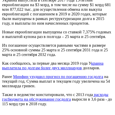
Украина выпустила в сентябре 2017 года 15-летние
еврооблигации на $3 млрд, в том числе на сумму $1 млрд 681
млн 877,022 тыс. для осуществления обмена или выкупа
еврооблигаций с погашением в 2019 и 2020 годах, которые
были выпущены в рамках реструктуризации долга в 2015
году, и выплаты по ним начисленных процентов.
Новые еврооблигации выпущены со ставкой 7,375% годовых
и выплатой купона раз в полгода – 25 марта и 25 сентября.
Их погашение осуществляется равными частями в размере
25% основной суммы 25 марта и 25 сентября 2031 года и 25
марта и 25 сентября 2032 года.
Как сообщалось, за первые два месяца 2019 года У
краина
выплатила по долгам более двух миллиардов
долларов.
Ранее
Минфин ухудшил прогноз по погашению госдолга
на
текущий год. Сумма выплат в текущем году увеличена на 54
миллиарда гривен.
Также в ведомстве констатировали, что с 2013 года
расходы
госбюджета на обслуживание госдолга
выросли в 3,6 раза - до
115 млрд грн в 2018 году.