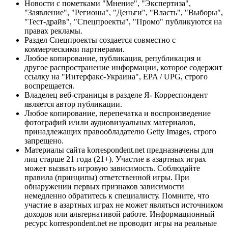
Новости с пометками "Мнение", "Экспертиза",
"Заявление", "Регионы", "Деньги", "Власть", "Выборы",
"Тест-драйв", "Спецпроекты", "Промо" публикуются на
правах рекламы.
Раздел Спецпроекты создается совместно с
коммерческими партнерами.
Любое копирование, публикация, републикация и
другое распространение информации, которое содержит
ссылку на "Интерфакс-Украина", EPA / UPG, строго
воспрещается.
Владелец веб-страницы в разделе Я- Корреспондент
является автор публикации.
Любое копирование, перепечатка и воспроизведение
фотографий и/или аудиовизуальных материалов,
принадлежащих правообладателю Getty Images, строго
запрещено.
Материалы сайта korrespondent.net предназначены для
лиц старше 21 года (21+). Участие в азартных играх
может вызвать игровую зависимость. Соблюдайте
правила (принципы) ответственной игры. При
обнаружении первых признаков зависимости
немедленно обратитесь к специалисту. Помните, что
участие в азартных играх не может являться источником
доходов или альтернативой работе. Информационный
ресурс korrespondent.net не проводит игры на реальные