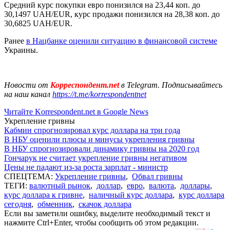
Средний курс покупки евро понизился на 23,44 коп. до
30,1497 UAH/EUR, курс продажи понизился на 28,38 коп. до
30,6825 UAH/EUR.
Ранее
в Нацбанке оценили ситуацию в финансовой системе
Украины.
Новости от
Корреспондент.net
в Telegram. Подписывайтесь
на наш канал
https://t.me/korrespondentnet
Читайте Korrespondent.net в Google News
Укрепление гривны
Кабмин спрогнозировал курс доллара на три года
В НБУ оценили плюсы и минусы укрепления гривны
В НБУ спрогнозировали динамику гривны на 2020 год
Гончарук не считает укрепление гривны негативом
Цены не падают из-за роста зарплат - министр
СПЕЦТЕМА:
Укрепление гривны
,
Обвал гривны
ТЕГИ:
валютный рынок
,
доллар
,
евро
,
валюта
,
доллары
,
курс доллара к гривне
,
наличный курс доллара
,
курс доллара
сегодня
,
обменник
,
скачок доллара
Если вы заметили ошибку, выделите необходимый текст и
нажмите Ctrl+Enter, чтобы сообщить об этом редакции.