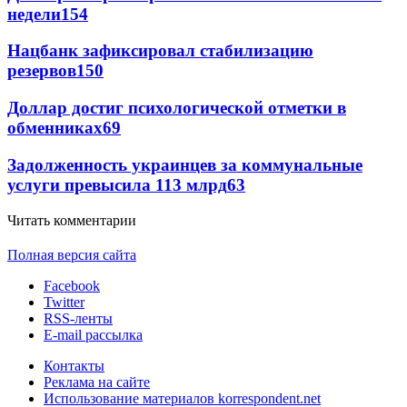
недели
154
Нацбанк зафиксировал стабилизацию
резервов
150
Доллар достиг психологической отметки в
обменниках
69
Задолженность украинцев за коммунальные
услуги превысила 113 млрд
63
Читать комментарии
Полная версия сайта
Facebook
Twitter
RSS-ленты
E-mail рассылка
Контакты
Реклама на сайте
Использование материалов korrespondent.net