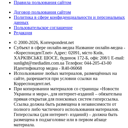
Правила пользования сайтом
Договор пользования сайтом
Политика в сфере конфиденциальности и персональных
данных
Пользовательское соглашение
Редакция
© 2000-2026, Korrespondent.net
Субъект в сфере онлайн-медиа Название онлайн-медиа -
«КореспонденТ.net» Адрес: 02091, місто Київ,
ХАРКІВСЬКЕ ШОСЕ, будинок 172-Б, офіс 208/1 E-mail:
sunlight@mediadim.com.ua
Телефон: 044-205-43-00
Идентификатор медиа - R40-06068
Использование любых материалов, размещённых на
сайте, разрешается при условии ссылки на
Корреспондент.net.
При копировании материалов со страницы «Новости
Украины и мира», для интернет-изданий – обязательна
прямая открытая для поисковых систем гиперссылка.
Ссылка должна быть размещена в независимости от
полного либо частичного использования материалов.
Гиперссылка (для интернет- изданий) – должна быть
размещена в подзаголовке или в первом абзаце
материала.