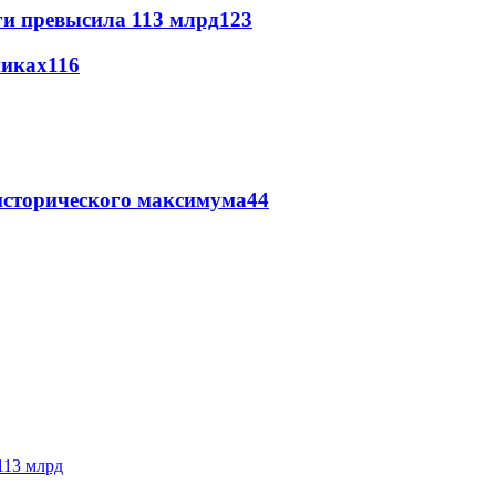
ги превысила 113 млрд
123
никах
116
исторического максимума
44
113 млрд