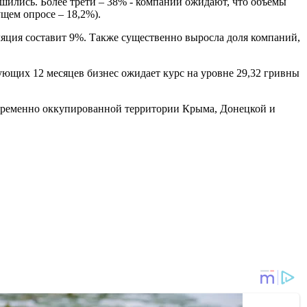
шились. Более трети – 38% - компании ожидают, что объемы
ущем опросе – 18,2%).
яция составит 9%. Также существенно выросла доля компаний,
ющих 12 месяцев бизнес ожидает курс на уровне 29,32 гривны
та временно оккупированной территории Крыма, Донецкой и