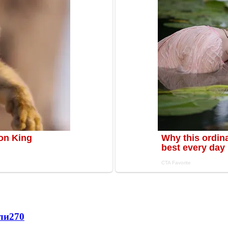
ли
270