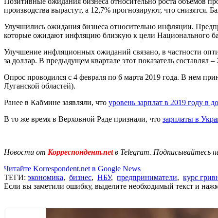
Позитивные ожидания бизнеса относительно роста объемов про
производства вырастут, а 12,7% прогнозируют, что снизятся. Б
Улучшились ожидания бизнеса относительно инфляции. Предпр
которые ожидают инфляцию близкую к цели Национального бан
Улучшение инфляционных ожиданий связано, в частности опти
за доллар. В предыдущем квартале этот показатель составлял – 
Опрос проводился с 4 февраля по 6 марта 2019 года. В нем пр
Луганской областей).
Ранее в Кабмине заявляли, что
уровень зарплат в 2019 году в 
В то же время в Верховной Раде признали, что
зарплаты в Укра
Новости от
Корреспондент.net
в Telegram. Подписывайтесь н
Читайте Korrespondent.net в Google News
ТЕГИ:
экономика
,
бизнес
,
НБУ
,
предприниматели
,
курс грив
Если вы заметили ошибку, выделите необходимый текст и нажми