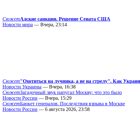
Сюжет
Адские санкции. Решение Сената США
Новости мира
— Вчера, 23:14
Сюжет
"Охотиться на лучника, а не на стрелу". Как Украи
Новости Украины
— Вчера, 16:38
Сюжет
Загадочный звук напугал Москву: что это было
Новости России
— Вчера, 15:29
Сюжет
Банкет генералов. Последствия взрыва в Москве
Новости России
— 6 августа 2026, 23:58