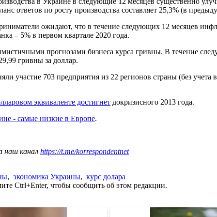
изводства в Украине в следующие 12 месяцев существенно улуч
аланс ответов по росту производства составляет 25,3% (в предыд
иниматели ожидают, что в течение следующих 12 месяцев инфл
ка – 5% в первом квартале 2020 года.
мистичными прогнозами бизнеса курса гривны. В течение следу
29,99 гривны за доллар.
иняли участие 703 предприятия из 22 регионов страны (без уче
долларовом эквиваленте достигнет
докризисного 2013 года.
ине - самые низкие в Европе
.
а наш канал
https://t.me/korrespondentnet
ны
,
экономика Украины
,
курс долара
те Ctrl+Enter, чтобы сообщить об этом редакции.