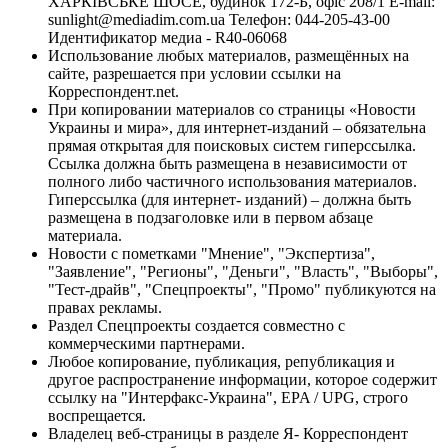
ХАРКІВСЬКЕ ШОСЕ, будинок 172-Б, офіс 208/1 E-mail:
sunlight@mediadim.com.ua
Телефон: 044-205-43-00
Идентификатор медиа - R40-06068
Использование любых материалов, размещённых на
сайте, разрешается при условии ссылки на
Корреспондент.net.
При копировании материалов со страницы «Новости
Украины и мира», для интернет-изданий – обязательна
прямая открытая для поисковых систем гиперссылка.
Ссылка должна быть размещена в независимости от
полного либо частичного использования материалов.
Гиперссылка (для интернет- изданий) – должна быть
размещена в подзаголовке или в первом абзаце
материала.
Новости с пометками "Мнение", "Экспертиза",
"Заявление", "Регионы", "Деньги", "Власть", "Выборы",
"Тест-драйв", "Спецпроекты", "Промо" публикуются на
правах рекламы.
Раздел Спецпроекты создается совместно с
коммерческими партнерами.
Любое копирование, публикация, републикация и
другое распространение информации, которое содержит
ссылку на "Интерфакс-Украина", EPA / UPG, строго
воспрещается.
Владелец веб-страницы в разделе Я- Корреспондент