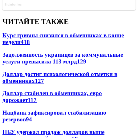
ЧИТАЙТЕ ТАКЖЕ
Курс гривны снизился в обменниках в конце
недели
418
Задолженность украинцев за коммунальные
услуги превысила 113 млрд
129
Доллар достиг психологической отметки в
обменниках
127
Доллар стабилен в обменниках, евро
дорожает
117
Нацбанк зафиксировал стабилизацию
резервов
94
НБУ удержал продаж долларов выше