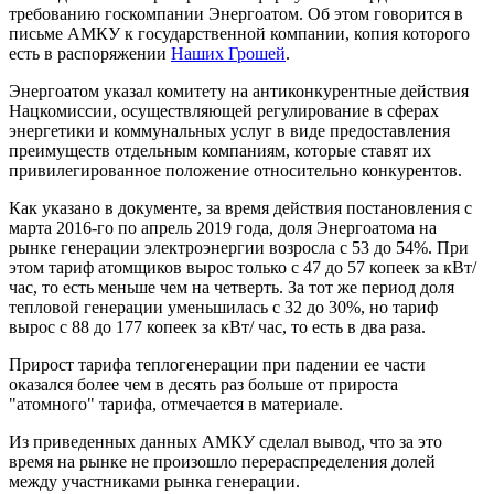
требованию госкомпании Энергоатом. Об этом говорится в
письме АМКУ к государственной компании, копия которого
есть в распоряжении
Наших Грошей
.
Энергоатом указал комитету на антиконкурентные действия
Нацкомиссии, осуществляющей регулирование в сферах
энергетики и коммунальных услуг в виде предоставления
преимуществ отдельным компаниям, которые ставят их
привилегированное положение относительно конкурентов.
Как указано в документе, за время действия постановления с
марта 2016-го по апрель 2019 года, доля Энергоатома на
рынке генерации электроэнергии возросла с 53 до 54%. При
этом тариф атомщиков вырос только с 47 до 57 копеек за кВт/
час, то есть меньше чем на четверть. За тот же период доля
тепловой генерации уменьшилась с 32 до 30%, но тариф
вырос с 88 до 177 копеек за кВт/ час, то есть в два раза.
Прирост тарифа теплогенерации при падении ее части
оказался более чем в десять раз больше от прироста
"атомного" тарифа, отмечается в материале.
Из приведенных данных АМКУ сделал вывод, что за это
время на рынке не произошло перераспределения долей
между участниками рынка генерации.