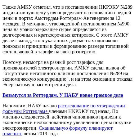
Также АМКУ отметил, что в постановлении НКРЭКУ №289
индикативную цену угля определяют на основании средней
цены в портах Амстердам-Роттердам-Антеверпен за 12
месяцев. В методике, утвержденной постановлением №990,
цена на ураносодержащее сырье определяется из
долгосрочных и краткосрочных котировок. С этого АМКУ
делает вывод, что в указанных документах одинаковы
подходы и принципы к формированию размера топливной
составляющей в тарифе на электроэнергию.
Поэтому, несмотря на разный рост тарифов для
производителей электроэнергии, АМКУ сделал вывод об
"отсутствии негативного влияния постановления №289 на
экономическую конкуренцию", и на этом основании отказал
Энергоатому в рассмотрении дела.
Возьмутся за Роттердам. У НАБУ новое громкое дело
Напомним, НАБУ начало
расследование по утверждении
формулы Роттердам+
членами НКРЭКУ год назад. По
мнению следователей, действия чиновников привели к
экономически необоснованному увеличению цены покупки
электроэнергии.
Скандальную формулу планируют
отменить
летом 2019 года.