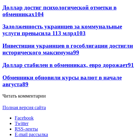
Доллар достиг психологической отметки в
обменниках
104
Задолженность украинцев за коммунальные
услуги превысила 113 млрд
103
Инвестиции украинцев в гособлигации достигли
исторического максимума
99
Доллар стабилен в обменниках, евро дорожает
91
Обменники обновили курсы валют в начале
августа
89
Читать комментарии
Полная версия сайта
Facebook
Twitter
RSS-ленты
E-mail рассылка