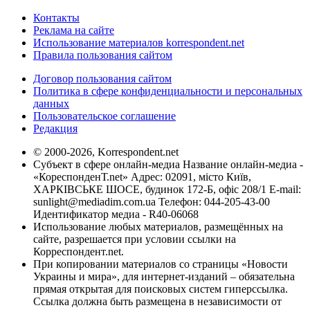
Контакты
Реклама на сайте
Использование материалов korrespondent.net
Правила пользования сайтом
Договор пользования сайтом
Политика в сфере конфиденциальности и персональных
данных
Пользовательское соглашение
Редакция
© 2000-2026, Korrespondent.net
Субъект в сфере онлайн-медиа Название онлайн-медиа -
«КореспонденТ.net» Адрес: 02091, місто Київ,
ХАРКІВСЬКЕ ШОСЕ, будинок 172-Б, офіс 208/1 E-mail:
sunlight@mediadim.com.ua
Телефон: 044-205-43-00
Идентификатор медиа - R40-06068
Использование любых материалов, размещённых на
сайте, разрешается при условии ссылки на
Корреспондент.net.
При копировании материалов со страницы «Новости
Украины и мира», для интернет-изданий – обязательна
прямая открытая для поисковых систем гиперссылка.
Ссылка должна быть размещена в независимости от