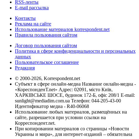
RSS-ленты
E-mail рассылка
Контакты
Реклама на сайте
Использование материалов korrespondent.net
Правила пользования сайтом
Договор пользования сайтом
Политика в сфере конфиденциальности и персональных
данных
Пользовательское соглашение
Редакция
© 2000-2026, Korrespondent.net
Субъект в сфере онлайн-медиа Название онлайн-медиа -
«КореспонденТ.net» Адрес: 02091, місто Київ,
ХАРКІВСЬКЕ ШОСЕ, будинок 172-Б, офіс 208/1 E-mail:
sunlight@mediadim.com.ua
Телефон: 044-205-43-00
Идентификатор медиа - R40-06068
Использование любых материалов, размещённых на
сайте, разрешается при условии ссылки на
Корреспондент.net.
При копировании материалов со страницы «Новости
Украины и мира», для интернет-изданий – обязательна