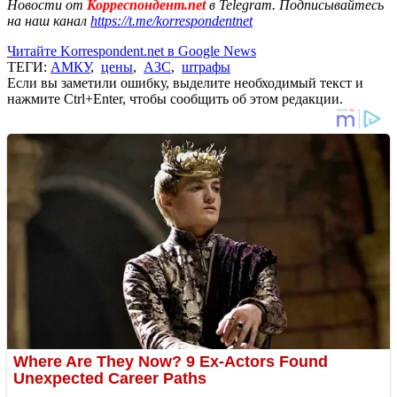
Новости от
Корреспондент.net
в Telegram. Подписывайтесь
на наш канал
https://t.me/korrespondentnet
Читайте Korrespondent.net в Google News
ТЕГИ:
АМКУ
,
цены
,
АЗС
,
штрафы
Если вы заметили ошибку, выделите необходимый текст и
нажмите Ctrl+Enter, чтобы сообщить об этом редакции.