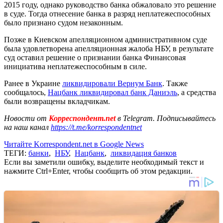
2015 году, однако руководство банка обжаловало это решение
в суде. Тогда отнесение банка в разряд неплатежеспособных
было признано судом незаконным.
Позже в Киевском апелляционном административном суде
была удовлетворена апелляционная жалоба НБУ, в результате
суд оставил решение о признании банка Финансовая
инициатива неплатежеспособным в силе.
Ранее в Украине
ликвидировали Вернум Банк
. Также
сообщалось,
Нацбанк ликвидировал банк Даниэль
, а средства
были возвращены вкладчикам.
Новости от
Корреспондент.net
в Telegram. Подписывайтесь
на наш канал
https://t.me/korrespondentnet
Читайте Korrespondent.net в Google News
ТЕГИ:
банки
,
НБУ
,
Нацбанк
,
ликвидация банков
Если вы заметили ошибку, выделите необходимый текст и
нажмите Ctrl+Enter, чтобы сообщить об этом редакции.