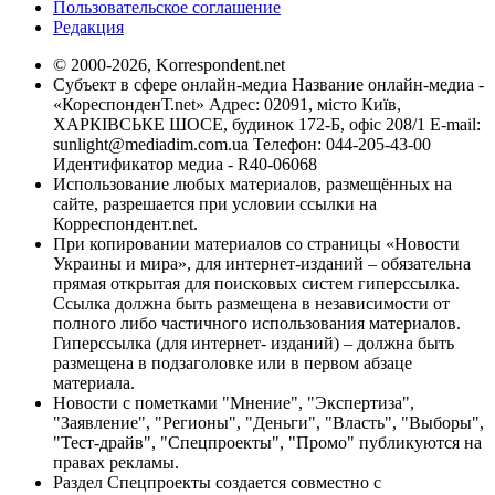
Пользовательское соглашение
Редакция
© 2000-2026, Korrespondent.net
Субъект в сфере онлайн-медиа Название онлайн-медиа -
«КореспонденТ.net» Адрес: 02091, місто Київ,
ХАРКІВСЬКЕ ШОСЕ, будинок 172-Б, офіс 208/1 E-mail:
sunlight@mediadim.com.ua
Телефон: 044-205-43-00
Идентификатор медиа - R40-06068
Использование любых материалов, размещённых на
сайте, разрешается при условии ссылки на
Корреспондент.net.
При копировании материалов со страницы «Новости
Украины и мира», для интернет-изданий – обязательна
прямая открытая для поисковых систем гиперссылка.
Ссылка должна быть размещена в независимости от
полного либо частичного использования материалов.
Гиперссылка (для интернет- изданий) – должна быть
размещена в подзаголовке или в первом абзаце
материала.
Новости с пометками "Мнение", "Экспертиза",
"Заявление", "Регионы", "Деньги", "Власть", "Выборы",
"Тест-драйв", "Спецпроекты", "Промо" публикуются на
правах рекламы.
Раздел Спецпроекты создается совместно с