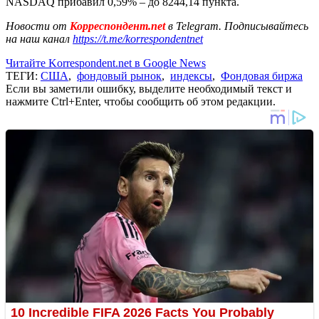
NASDAQ прибавил 0,59% – до 8244,14 пункта.
Новости от
Корреспондент.net
в Telegram. Подписывайтесь
на наш канал
https://t.me/korrespondentnet
Читайте Korrespondent.net в Google News
ТЕГИ:
США
,
фондовый рынок
,
индексы
,
Фондовая биржа
Если вы заметили ошибку, выделите необходимый текст и
нажмите Ctrl+Enter, чтобы сообщить об этом редакции.