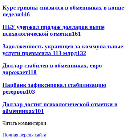
Курс гривны снизился в обменниках в конце
недели
446
НБУ удержал продаж долларов выше
психологической отметки
161
Задолженность украинцев за коммунальные
услуги превысила 113 млрд
132
Доллар стабилен в обменниках, евро
дорожает
118
Нацбанк зафиксировал стабилизацию
резервов
103
Доллар достиг психологической отметки в
обменниках
101
Читать комментарии
Полная версия сайта