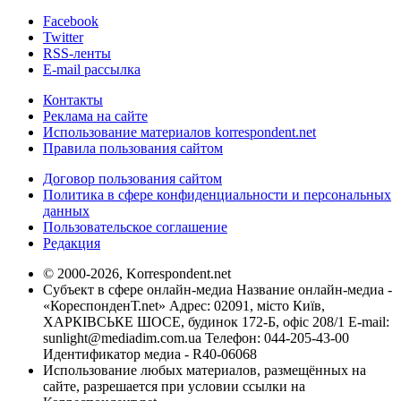
Facebook
Twitter
RSS-ленты
E-mail рассылка
Контакты
Реклама на сайте
Использование материалов korrespondent.net
Правила пользования сайтом
Договор пользования сайтом
Политика в сфере конфиденциальности и персональных
данных
Пользовательское соглашение
Редакция
© 2000-2026, Korrespondent.net
Субъект в сфере онлайн-медиа Название онлайн-медиа -
«КореспонденТ.net» Адрес: 02091, місто Київ,
ХАРКІВСЬКЕ ШОСЕ, будинок 172-Б, офіс 208/1 E-mail:
sunlight@mediadim.com.ua
Телефон: 044-205-43-00
Идентификатор медиа - R40-06068
Использование любых материалов, размещённых на
сайте, разрешается при условии ссылки на