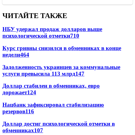
ЧИТАЙТЕ ТАКЖЕ
НБУ удержал продаж долларов выше
психологической отметки
710
Курс гривны снизился в обменниках в конце
недели
464
Задолженность украинцев за коммунальные
услуги превысила 113 млрд
147
Доллар стабилен в обменниках, евро
дорожает
124
Нацбанк зафиксировал стабилизацию
резервов
116
Доллар достиг психологической отметки в
обменниках
107