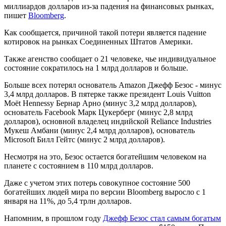
миллиардов долларов из-за падения на финансовых рынках,
пишет
Bloomberg
.
Как сообщается, причиной такой потери является падение
котировок на рынках Соединенных Штатов Америки.
Также агенство сообщает о 21 человеке, чье индивидуальное
состояние сократилось на 1 млрд долларов и больше.
Больше всех потерял основатель Amazon Джефф Безос - минус
3,4 млрд долларов. В пятерке также президент Louis Vuitton
Moët Hennessy Бернар Арно (минус 3,2 млрд долларов),
основатель Facebook Марк Цукерберг (минус 2,8 млрд
долларов), основной владелец индийской Reliance Industries
Мукеш Амбани (минус 2,4 млрд долларов), основатель
Microsoft Билл Гейтс (минус 2 млрд долларов).
Несмотря на это, Безос остается богатейшим человеком на
планете с состоянием в 110 млрд долларов.
Даже с учетом этих потерь совокупное состояние 500
богатейших людей мира по версии Bloomberg выросло с 1
января на 11%, до 5,4 трлн долларов.
Напомним, в прошлом году
Джефф Безос стал самым богатым