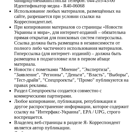
sunlight@mediadim.com.ua
Телефон: 044-205-43-00
Идентификатор медиа - R40-06068
Использование любых материалов, размещённых на
сайте, разрешается при условии ссылки на
Корреспондент.net.
При копировании материалов со страницы «Новости
Украины и мира», для интернет-изданий – обязательна
прямая открытая для поисковых систем гиперссылка.
Ссылка должна быть размещена в независимости от
полного либо частичного использования материалов.
Гиперссылка (для интернет- изданий) – должна быть
размещена в подзаголовке или в первом абзаце
материала.
Новости с пометками "Мнение", "Экспертиза",
"Заявление", "Регионы", "Деньги", "Власть", "Выборы",
"Тест-драйв", "Спецпроекты", "Промо" публикуются на
правах рекламы.
Раздел Спецпроекты создается совместно с
коммерческими партнерами.
Любое копирование, публикация, републикация и
другое распространение информации, которое содержит
ссылку на "Интерфакс-Украина", EPA / UPG, строго
воспрещается.
Владелец веб-страницы в разделе Я- Корреспондент
является автор публикации.