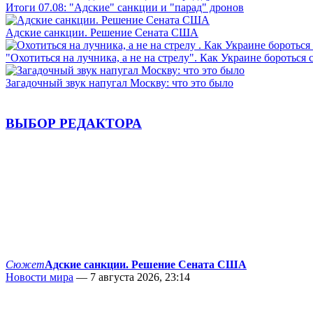
Итоги 07.08: "Адские" санкции и "парад" дронов
Адские санкции. Решение Сената США
"Охотиться на лучника, а не на стрелу". Как Украине бороться 
Загадочный звук напугал Москву: что это было
ВЫБОР РЕДАКТОРА
Сюжет
Адские санкции. Решение Сената США
Новости мира
— 7 августа 2026, 23:14