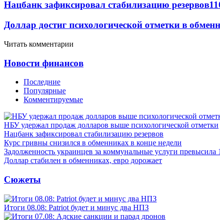
Нацбанк зафиксировал стабилизацию резервов
11
Доллар достиг психологической отметки в обмен
Читать комментарии
Новости финансов
Последние
Популярные
Комментируемые
НБУ удержал продаж долларов выше психологической отметки
Нацбанк зафиксировал стабилизацию резервов
Курс гривны снизился в обменниках в конце недели
Задолженность украинцев за коммунальные услуги превысила 
Доллар стабилен в обменниках, евро дорожает
Сюжеты
Итоги 08.08: Patriot будет и минус два НПЗ