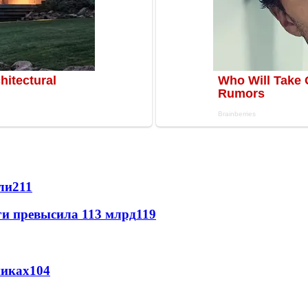
ли
211
ги превысила 113 млрд
119
никах
104