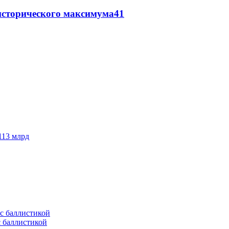
исторического максимума
41
113 млрд
с баллистикой