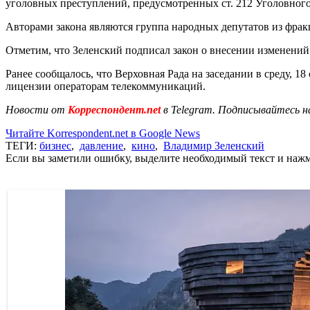
уголовных преступлений, предусмотренных ст. 212 Уголовного
Авторами закона являются группа народных депутатов из фрак
Отметим, что Зеленский подписал закон о внесении изменени
Ранее сообщалось, что Верховная Рада на заседании в среду, 18
лицензии операторам телекоммуникаций.
Новости от
Корреспондент.net
в Telegram. Подписывайтесь н
Читайте Korrespondent.net в Google News
ТЕГИ:
бизнес
,
давление
,
кино
,
Владимир Зеленский
Если вы заметили ошибку, выделите необходимый текст и нажми