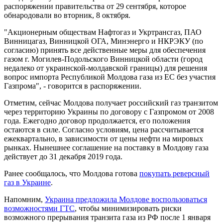
распоряжении правительства от 29 сентября, которое
обнародовали во вторник, 8 октября.
"Акционерным обществам Нафтогаз и Укртрансгаз, ПАО
Винницагаз, Винницкой ОГА, Минэнерго и НКРЭКУ (по
согласию) принять все действенные меры для обеспечения
газом г. Могилев-Подольского Винницкой области (город
недалеко от украинской-молдавской границы) для решения
вопрос импорта Республикой Молдова газа из ЕС без участия
Газпрома", - говорится в распоряжении.
Отметим, сейчас Молдова получает российский газ транзитом
через территорию Украины по договору с Газпромом от 2008
года. Ежегодно договор продолжается, его положения
остаются в силе. Согласно условиям, цена рассчитывается
ежеквартально, в зависимости от цены нефти на мировых
рынках. Нынешнее соглашение на поставку в Молдову газа
действует до 31 декабря 2019 года.
Ранее сообщалось, что Молдова готова
покупать реверсный
газ в Украине
.
Напомним,
Украина предложила Молдове воспользоваться
возможностями ГТС
, чтобы минимизировать риски
возможного прерывания транзита газа из РФ после 1 января