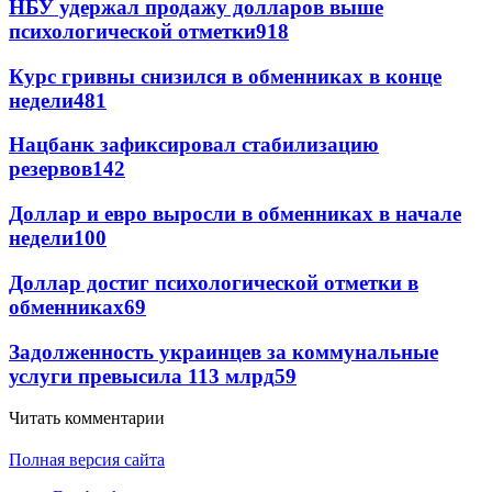
НБУ удержал продажу долларов выше
психологической отметки
918
Курс гривны снизился в обменниках в конце
недели
481
Нацбанк зафиксировал стабилизацию
резервов
142
Доллар и евро выросли в обменниках в начале
недели
100
Доллар достиг психологической отметки в
обменниках
69
Задолженность украинцев за коммунальные
услуги превысила 113 млрд
59
Читать комментарии
Полная версия сайта