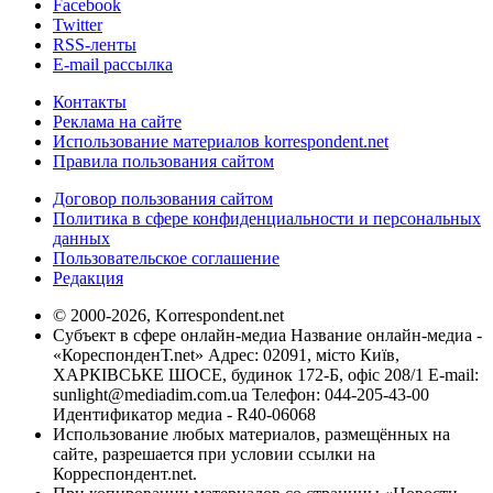
Facebook
Twitter
RSS-ленты
E-mail рассылка
Контакты
Реклама на сайте
Использование материалов korrespondent.net
Правила пользования сайтом
Договор пользования сайтом
Политика в сфере конфиденциальности и персональных
данных
Пользовательское соглашение
Редакция
© 2000-2026, Korrespondent.net
Субъект в сфере онлайн-медиа Название онлайн-медиа -
«КореспонденТ.net» Адрес: 02091, місто Київ,
ХАРКІВСЬКЕ ШОСЕ, будинок 172-Б, офіс 208/1 E-mail:
sunlight@mediadim.com.ua
Телефон: 044-205-43-00
Идентификатор медиа - R40-06068
Использование любых материалов, размещённых на
сайте, разрешается при условии ссылки на
Корреспондент.net.