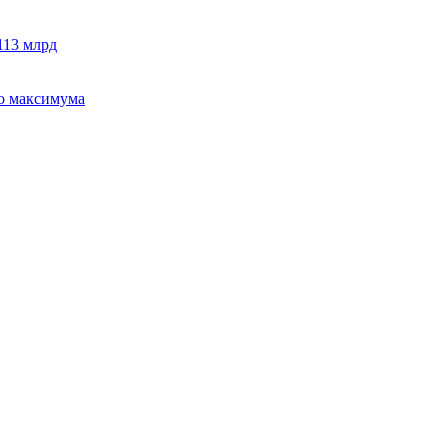
113 млрд
го максимума