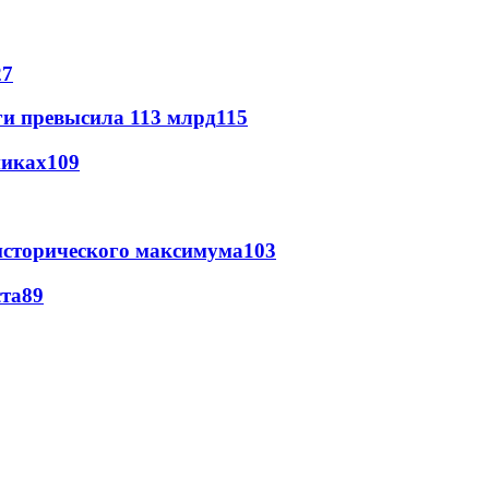
27
ги превысила 113 млрд
115
никах
109
исторического максимума
103
ста
89