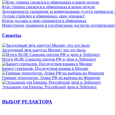
Курс гривны снизился в обменниках в конце недели
Задолженность украинцев за коммунальные услуги превысила 
Доллар стабилен в обменниках, евро дорожает
Курсы доллара и евро снижаются в обменниках
Инвестиции украинцев в гособлигации достигли историческо
Сюжеты
Загадочный звук напугал Москву: что это было
Итоги 06.08: Санкции против РФ и дрон в Лейпциге
Банкет генералов. Последствия взрыва в Москве
Грязные технологии. Атаки РФ на выборы во Франции
Эскалация для Европы. Российский дрон в Лейпциге
ВЫБОР РЕДАКТОРА