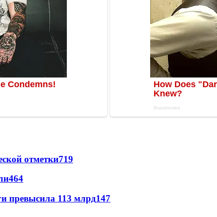
еской отметки
719
ли
464
ги превысила 113 млрд
147