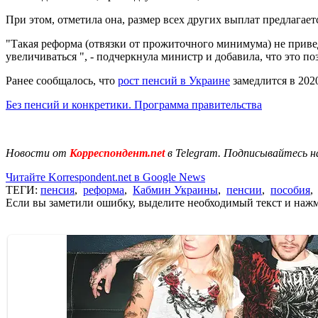
При этом, отметила она, размер всех других выплат предлагае
"Такая реформа (отвязки от прожиточного минимума) не приве
увеличиваться ", - подчеркнула министр и добавила, что это 
Ранее сообщалось, что
рост пенсий в Украине
замедлится в 202
Без пенсий и конкретики. Программа правительства
Новости от
Корреспондент.net
в Telegram. Подписывайтесь н
Читайте Korrespondent.net в Google News
ТЕГИ:
пенсия
,
реформа
,
Кабмин Украины
,
пенсии
,
пособия
Если вы заметили ошибку, выделите необходимый текст и нажми