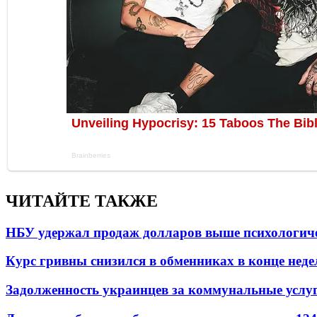
ЧИТАЙТЕ ТАКЖЕ
НБУ удержал продаж долларов выше психологич
Курс гривны снизился в обменниках в конце неде
Задолженность украинцев за коммунальные услу