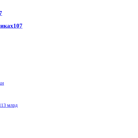
7
никах
107
113 млрд