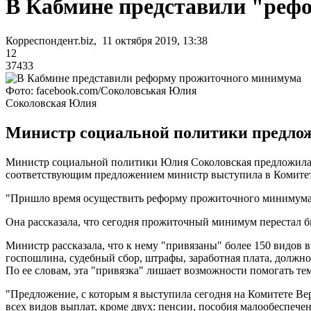
В Кабмине представили "реф
Корреспондент.biz, 11 октября 2019, 13:38
12
37433
Фото: facebook.com/Соколовськая Юлия
Соколовская Юлия
Министр социальной политики предлож
Министр социальной политики Юлия Соколовская предложила 
соответствующим предложением министр выступила в Комитете
"Пришло время осуществить реформу прожиточного минимума в
Она рассказала, что сегодня прожиточный минимум перестал б
Министр рассказала, что к нему "привязаны" более 150 видов 
госпошлина, судебный сбор, штрафы, заработная плата, должно
По ее словам, эта "привязка" лишает возможности помогать тем
"Предложение, с которым я выступила сегодня на Комитете В
всех видов выплат, кроме двух: пенсии, пособия малообеспече