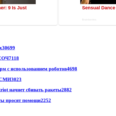
х
30699
 СОЧ
7118
рм с использованием роботов
4698
- СМИ
3023
triot начнет сбивать ракеты
2882
сты просят помощи
2252