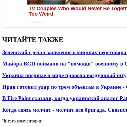
ЧИТАЙТЕ ТАКЖЕ
Зеленский сделал заявление о мирных переговора
Майора ВСП поймали на "помощи" военному в
Украина впервые в мире провела воздушный шту
Иран готовил удар по трем объектам в Украине 
В Fire Point сказали, когда украинский аналог Pa
Когда связь молчит - молчит вся бригада. Связи
Читать комментарии