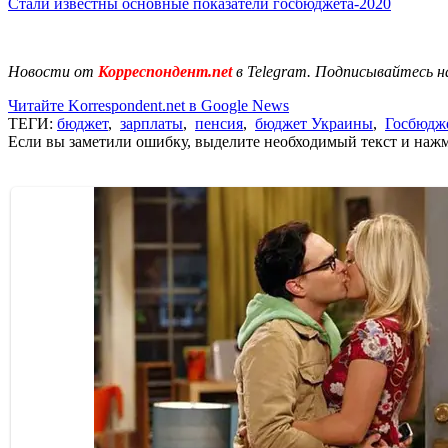
Стали известны основные показатели госбюджета-2020
Новости от
Корреспондент.net
в Telegram. Подписывайтесь н
Читайте Korrespondent.net в Google News
ТЕГИ:
бюджет
,
зарплаты
,
пенсия
,
бюджет Украины
,
Госбюдж
Если вы заметили ошибку, выделите необходимый текст и нажми