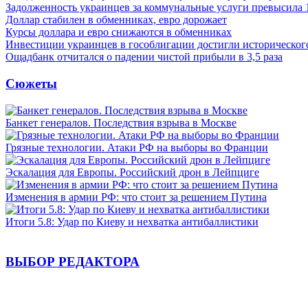
Задолженность украинцев за коммунальные услуги превысила 
Доллар стабилен в обменниках, евро дорожает
Курсы доллара и евро снижаются в обменниках
Инвестиции украинцев в гособлигации достигли историческо
Ощадбанк отчитался о падении чистой прибыли в 3,5 раза
Сюжеты
Банкет генералов. Последствия взрыва в Москве
Грязные технологии. Атаки РФ на выборы во Франции
Эскалация для Европы. Российский дрон в Лейпциге
Изменения в армии РФ: что стоит за решением Путина
Итоги 5.8: Удар по Киеву и нехватка антибаллистики
ВЫБОР РЕДАКТОРА