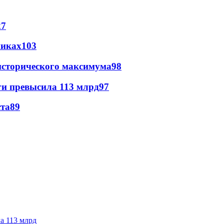
27
никах
103
исторического максимума
98
ги превысила 113 млрд
97
ста
89