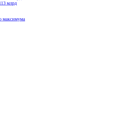
113 млрд
го максимума