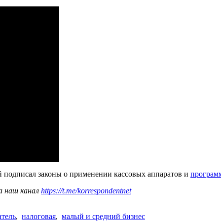
й подписал законы о применении кассовых аппаратов и
програм
а наш канал
https://t.me/korrespondentnet
тель
,
налоговая
,
малый и средний бизнес