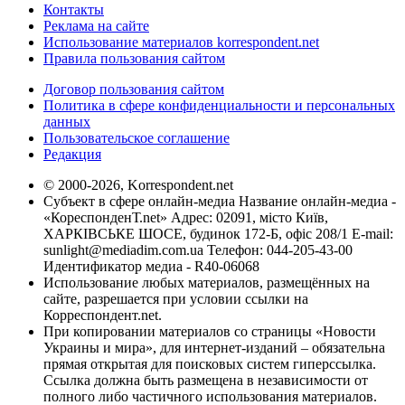
Контакты
Реклама на сайте
Использование материалов korrespondent.net
Правила пользования сайтом
Договор пользования сайтом
Политика в сфере конфиденциальности и персональных
данных
Пользовательское соглашение
Редакция
© 2000-2026, Korrespondent.net
Субъект в сфере онлайн-медиа Название онлайн-медиа -
«КореспонденТ.net» Адрес: 02091, місто Київ,
ХАРКІВСЬКЕ ШОСЕ, будинок 172-Б, офіс 208/1 E-mail:
sunlight@mediadim.com.ua
Телефон: 044-205-43-00
Идентификатор медиа - R40-06068
Использование любых материалов, размещённых на
сайте, разрешается при условии ссылки на
Корреспондент.net.
При копировании материалов со страницы «Новости
Украины и мира», для интернет-изданий – обязательна
прямая открытая для поисковых систем гиперссылка.
Ссылка должна быть размещена в независимости от
полного либо частичного использования материалов.