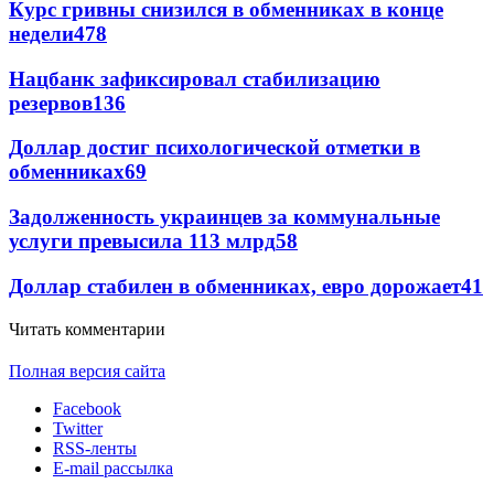
Курс гривны снизился в обменниках в конце
недели
478
Нацбанк зафиксировал стабилизацию
резервов
136
Доллар достиг психологической отметки в
обменниках
69
Задолженность украинцев за коммунальные
услуги превысила 113 млрд
58
Доллар стабилен в обменниках, евро дорожает
41
Читать комментарии
Полная версия сайта
Facebook
Twitter
RSS-ленты
E-mail рассылка