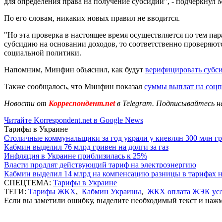
для определения права на получение субсидии", - подчеркнул 
По его словам, никаких новых правил не вводится.
"Но эта проверка в настоящее время осуществляется по тем п
субсидию на основании доходов, то соответственно проверяют
социальной политики.
Напомним, Минфин обьяснил, как будут
верифицировать субс
Также сообщалось, что Минфин показал
суммы выплат на соц
Новости от
Корреспондент.net
в Telegram. Подписывайтесь н
Читайте Korrespondent.net в Google News
Тарифы в Украине
Столичные коммунальщики за год украли у киевлян 300 млн г
Кабмин выделил 76 млрд гривен на долги за газ
Инфляция в Украине приблизилась к 25%
Власти продлят действующий тариф на электроэнергию
Кабмин выделил 14 млрд на компенсацию разницы в тарифах 
СПЕЦТЕМА:
Тарифы в Украине
ТЕГИ:
Тарифы ЖКХ
,
Кабмин Украины
,
ЖКХ оплата ЖЭК усл
Если вы заметили ошибку, выделите необходимый текст и нажми