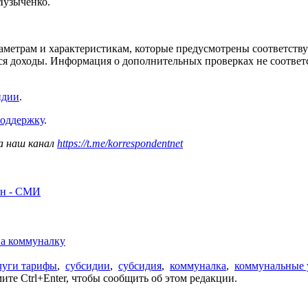
Музыченко.
араметрам и характеристикам, которые предусмотрены соответс
ся доходы. Информация о дополнительных проверках не соответс
идии
.
поддержку
.
а наш канал
https://t.me/korrespondentnet
рн - СМИ
на коммуналку
уги тарифы
,
субсидии
,
субсидия
,
коммуналка
,
коммунальные 
те Ctrl+Enter, чтобы сообщить об этом редакции.