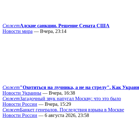
Сюжет
Адские санкции. Решение Сената США
Новости мира
— Вчера, 23:14
Сюжет
"Охотиться на лучника, а не на стрелу". Как Украи
Новости Украины
— Вчера, 16:38
Сюжет
Загадочный звук напугал Москву: что это было
Новости России
— Вчера, 15:29
Сюжет
Банкет генералов. Последствия взрыва в Москве
Новости России
— 6 августа 2026, 23:58