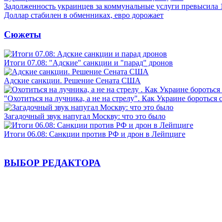
Задолженность украинцев за коммунальные услуги превысила 
Доллар стабилен в обменниках, евро дорожает
Сюжеты
Итоги 07.08: "Адские" санкции и "парад" дронов
Адские санкции. Решение Сената США
"Охотиться на лучника, а не на стрелу". Как Украине бороться 
Загадочный звук напугал Москву: что это было
Итоги 06.08: Санкции против РФ и дрон в Лейпциге
ВЫБОР РЕДАКТОРА