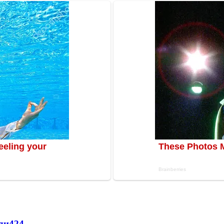
ли
424