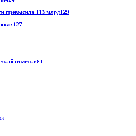
ги превысила 113 млрд
129
никах
127
еской отметки
81