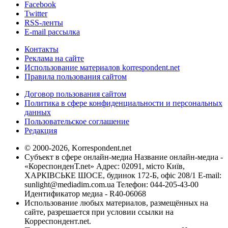
Facebook
Twitter
RSS-ленты
E-mail рассылка
Контакты
Реклама на сайте
Использование материалов korrespondent.net
Правила пользования сайтом
Договор пользования сайтом
Политика в сфере конфиденциальности и персональных
данных
Пользовательское соглашение
Редакция
© 2000-2026, Korrespondent.net
Субъект в сфере онлайн-медиа Название онлайн-медиа -
«КореспонденТ.net» Адрес: 02091, місто Київ,
ХАРКІВСЬКЕ ШОСЕ, будинок 172-Б, офіс 208/1 E-mail:
sunlight@mediadim.com.ua
Телефон: 044-205-43-00
Идентификатор медиа - R40-06068
Использование любых материалов, размещённых на
сайте, разрешается при условии ссылки на
Корреспондент.net.