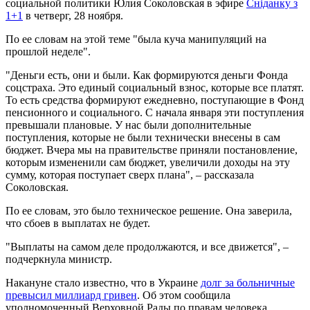
социальной политики Юлия Соколовская в эфире
Сніданку з
1+1
в четверг, 28 ноября.
По ее словам на этой теме "была куча манипуляций на
прошлой неделе".
"Деньги есть, они и были. Как формируются деньги Фонда
соцстраха. Это единый социальный взнос, которые все платят.
То есть средства формируют ежедневно, поступающие в Фонд
пенсионного и социального. С начала января эти поступления
превышали плановые. У нас были дополнительные
поступления, которые не были технически внесены в сам
бюджет. Вчера мы на правительстве приняли постановление,
которым измененили сам бюджет, увеличили доходы на эту
сумму, которая поступает сверх плана", – рассказала
Соколовская.
По ее словам, это было техническое решение. Она заверила,
что сбоев в выплатах не будет.
"Выплаты на самом деле продолжаются, и все движется", –
подчеркнула министр.
Накануне стало известно, что в Украине
долг за больничные
превысил миллиард гривен
. Об этом сообщила
уполномоченный Верховной Рады по правам человека