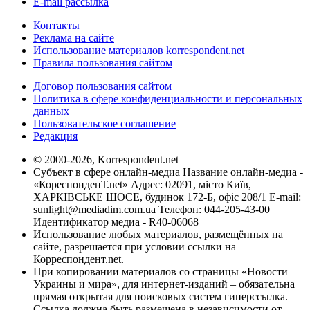
E-mail рассылка
Контакты
Реклама на сайте
Использование материалов korrespondent.net
Правила пользования сайтом
Договор пользования сайтом
Политика в сфере конфиденциальности и персональных
данных
Пользовательское соглашение
Редакция
© 2000-2026, Korrespondent.net
Субъект в сфере онлайн-медиа Название онлайн-медиа -
«КореспонденТ.net» Адрес: 02091, місто Київ,
ХАРКІВСЬКЕ ШОСЕ, будинок 172-Б, офіс 208/1 E-mail:
sunlight@mediadim.com.ua
Телефон: 044-205-43-00
Идентификатор медиа - R40-06068
Использование любых материалов, размещённых на
сайте, разрешается при условии ссылки на
Корреспондент.net.
При копировании материалов со страницы «Новости
Украины и мира», для интернет-изданий – обязательна
прямая открытая для поисковых систем гиперссылка.
Ссылка должна быть размещена в независимости от