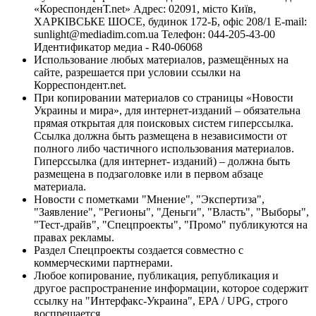
«КореспонденТ.net» Адрес: 02091, місто Київ,
ХАРКІВСЬКЕ ШОСЕ, будинок 172-Б, офіс 208/1 E-mail:
sunlight@mediadim.com.ua
Телефон: 044-205-43-00
Идентификатор медиа - R40-06068
Использование любых материалов, размещённых на
сайте, разрешается при условии ссылки на
Корреспондент.net.
При копировании материалов со страницы «Новости
Украины и мира», для интернет-изданий – обязательна
прямая открытая для поисковых систем гиперссылка.
Ссылка должна быть размещена в независимости от
полного либо частичного использования материалов.
Гиперссылка (для интернет- изданий) – должна быть
размещена в подзаголовке или в первом абзаце
материала.
Новости с пометками "Мнение", "Экспертиза",
"Заявление", "Регионы", "Деньги", "Власть", "Выборы",
"Тест-драйв", "Спецпроекты", "Промо" публикуются на
правах рекламы.
Раздел Спецпроекты создается совместно с
коммерческими партнерами.
Любое копирование, публикация, републикация и
другое распространение информации, которое содержит
ссылку на "Интерфакс-Украина", EPA / UPG, строго
воспрещается.