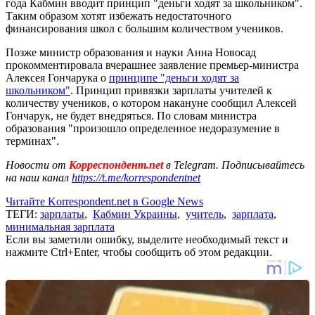
года Кабмин вводит принцип "деньги ходят за школьником".
Таким образом хотят избежать недостаточного
финансирования школ с большим количеством учеников.
Позже министр образования и науки Анна Новосад
прокомментировала вчерашнее заявление премьер-министра
Алексея Гончарука о
принципе "деньги ходят за
школьником"
. Принцип привязки зарплаты учителей к
количеству учеников, о котором накануне сообщил Алексей
Гончарук, не будет внедряться. По словам министра
образования "произошло определенное недоразумение в
терминах".
Новости от
Корреспондент.net
в Telegram. Подписывайтесь
на наш канал
https://t.me/korrespondentnet
Читайте Korrespondent.net в Google News
ТЕГИ:
зарплаты
,
Кабмин Украины
,
учитель
,
зарплата
,
минимальная зарплата
Если вы заметили ошибку, выделите необходимый текст и
нажмите Ctrl+Enter, чтобы сообщить об этом редакции.