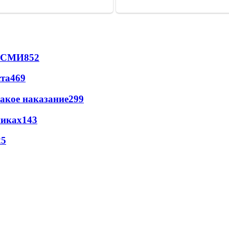
- СМИ
852
ста
469
акое наказание
299
никах
143
25