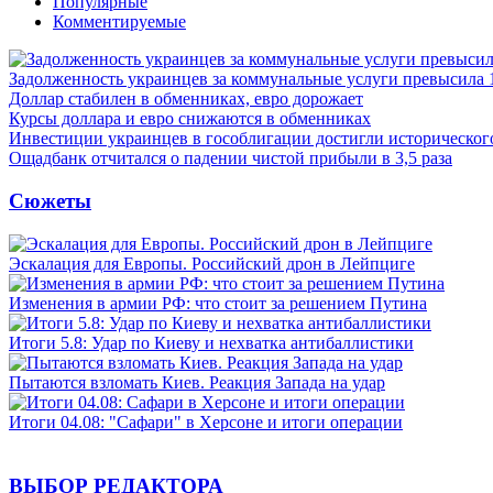
Популярные
Комментируемые
Задолженность украинцев за коммунальные услуги превысила 
Доллар стабилен в обменниках, евро дорожает
Курсы доллара и евро снижаются в обменниках
Инвестиции украинцев в гособлигации достигли историческо
Ощадбанк отчитался о падении чистой прибыли в 3,5 раза
Сюжеты
Эскалация для Европы. Российский дрон в Лейпциге
Изменения в армии РФ: что стоит за решением Путина
Итоги 5.8: Удар по Киеву и нехватка антибаллистики
Пытаются взломать Киев. Реакция Запада на удар
Итоги 04.08: "Сафари" в Херсоне и итоги операции
ВЫБОР РЕДАКТОРА