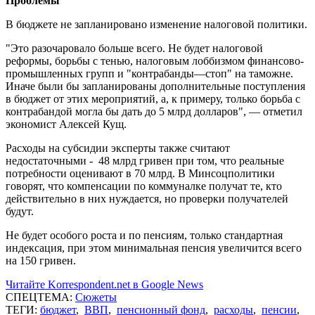
Проблемы
В бюджете не запланировано изменение налоговой политики.
"Это разочаровало больше всего. Не будет налоговой
реформы, борьбы с тенью, налоговым лоббизмом финансово-
промышленных групп и "контрабанды—стоп" на таможне.
Иначе были бы запланированы дополнительные поступления
в бюджет от этих мероприятий, а, к примеру, только борьба с
контрабандой могла бы дать до 5 млрд долларов", — отметил
экономист Алексей Кущ.
Расходы на субсидии эксперты также считают
недостаточными - 48 млрд гривен при том, что реальные
потребности оценивают в 70 млрд. В Минсоцполитики
говорят, что компенсации по коммуналке получат те, кто
действительно в них нуждается, но проверки получателей
будут.
Не будет особого роста и по пенсиям, только стандартная
индексация, при этом минимальная пенсия увеличится всего
на 150 гривен.
Читайте Korrespondent.net в Google News
СПЕЦТЕМА:
Сюжеты
ТЕГИ:
бюджет
,
ВВП
,
пенсионный фонд
,
расходы
,
пенсии
,