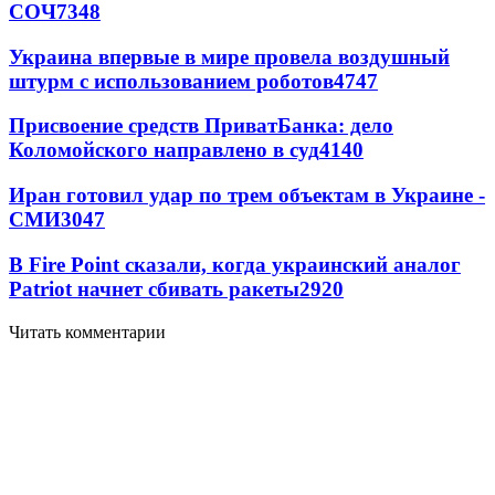
СОЧ
7348
Украина впервые в мире провела воздушный
штурм с использованием роботов
4747
Присвоение средств ПриватБанка: дело
Коломойского направлено в суд
4140
Иран готовил удар по трем объектам в Украине -
СМИ
3047
В Fire Point сказали, когда украинский аналог
Patriot начнет сбивать ракеты
2920
Читать комментарии