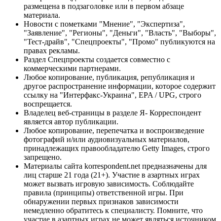
размещена в подзаголовке или в первом абзаце
материала.
Новости с пометками "Мнение", "Экспертиза",
"Заявление", "Регионы", "Деньги", "Власть", "Выборы",
"Тест-драйв", "Спецпроекты", "Промо" публикуются на
правах рекламы.
Раздел Спецпроекты создается совместно с
коммерческими партнерами.
Любое копирование, публикация, републикация и
другое распространение информации, которое содержит
ссылку на "Интерфакс-Украина", EPA / UPG, строго
воспрещается.
Владелец веб-страницы в разделе Я- Корреспондент
является автор публикации.
Любое копирование, перепечатка и воспроизведение
фотографий и/или аудиовизуальных материалов,
принадлежащих правообладателю Getty Images, строго
запрещено.
Материалы сайта korrespondent.net предназначены для
лиц старше 21 года (21+). Участие в азартных играх
может вызвать игровую зависимость. Соблюдайте
правила (принципы) ответственной игры. При
обнаружении первых признаков зависимости
немедленно обратитесь к специалисту. Помните, что
участие в азартных играх не может являться источником