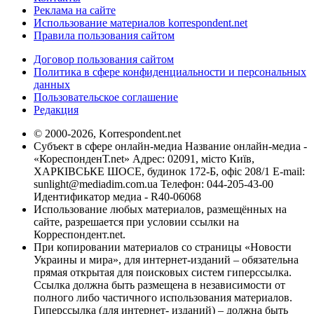
Реклама на сайте
Использование материалов korrespondent.net
Правила пользования сайтом
Договор пользования сайтом
Политика в сфере конфиденциальности и персональных
данных
Пользовательское соглашение
Редакция
© 2000-2026, Korrespondent.net
Субъект в сфере онлайн-медиа Название онлайн-медиа -
«КореспонденТ.net» Адрес: 02091, місто Київ,
ХАРКІВСЬКЕ ШОСЕ, будинок 172-Б, офіс 208/1 E-mail:
sunlight@mediadim.com.ua
Телефон: 044-205-43-00
Идентификатор медиа - R40-06068
Использование любых материалов, размещённых на
сайте, разрешается при условии ссылки на
Корреспондент.net.
При копировании материалов со страницы «Новости
Украины и мира», для интернет-изданий – обязательна
прямая открытая для поисковых систем гиперссылка.
Ссылка должна быть размещена в независимости от
полного либо частичного использования материалов.
Гиперссылка (для интернет- изданий) – должна быть