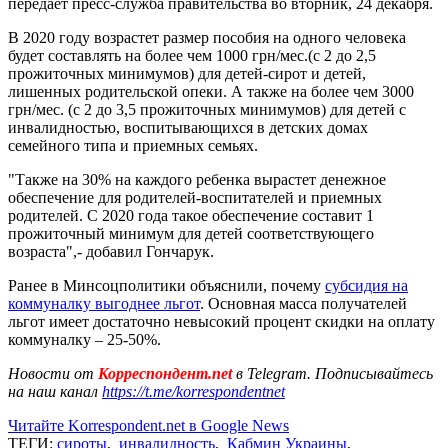
передает пресс-служба правительства во вторник, 24 декабря.
В 2020 году возрастет размер пособия на одного человека
будет составлять на более чем 1000 грн/мес.(с 2 до 2,5
прожиточных минимумов) для детей-сирот и детей,
лишенных родительской опеки. А также на более чем 3000
грн/мес. (с 2 до 3,5 прожиточных минимумов) для детей с
инвалидностью, воспитывающихся в детских домах
семейного типа и приемных семьях.
"Также на 30% на каждого ребенка вырастет денежное
обеспечение для родителей-воспитателей и приемных
родителей. С 2020 года такое обеспечение составит 1
прожиточный минимум для детей соответствующего
возраста",- добавил Гончарук.
Ранее в Минсоцполитики объяснили, почему
субсидия на
коммуналку выгоднее льгот
. Основная масса получателей
льгот имеет достаточно невысокий процент скидки на оплату
коммуналку – 25-50%.
Новости от
Корреспондент.net
в Telegram. Подписывайтесь
на наш канал
https://t.me/korrespondentnet
Читайте Korrespondent.net в Google News
ТЕГИ:
сироты
,
инвалидность
,
Кабмин Украины
,