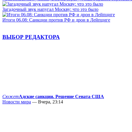
Загадочный звук напугал Москву: что это было
Итоги 06.08: Санкции против РФ и дрон в Лейпциге
ВЫБОР РЕДАКТОРА
Сюжет
Адские санкции. Решение Сената США
Новости мира
— Вчера, 23:14