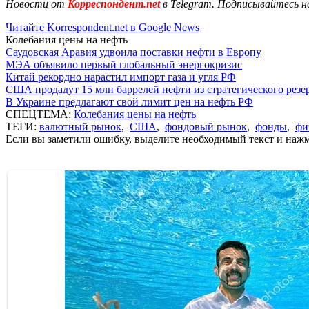
Новости от
Корреспондент.net
в Telegram. Подписывайтесь н
Читайте Korrespondent.net в Google News
Колебания цены на нефть
Саудовская Аравия удвоила поставки нефти в Европу
МЭА объявило первый глобальный энергокризис
Китай рекордно нарастил импорт газа и угля РФ
США продадут 15 млн баррелей нефти из стратегического резе
В Украине предлагают свой лимит цен на нефть РФ
СПЕЦТЕМА:
Колебания цены на нефть
ТЕГИ:
валютный рынок
,
США
,
фондовый рынок
,
фонды
,
фи
Если вы заметили ошибку, выделите необходимый текст и нажми