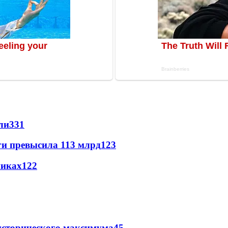
ли
331
ги превысила 113 млрд
123
никах
122
исторического максимума
45