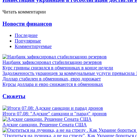
Читать комментарии
Новости финансов
Последние
Популярные
Комментируемые
Нацбанк зафиксировал стабилизацию резервов
Курс гривны снизился в обменниках в конце недели
Задолженность украинцев за коммунальные услуги превысила 
Доллар стабилен в обменниках, евро дорожает
Курсы доллара и евро снижаются в обменниках
Сюжеты
Итоги 07.08: "Адские" санкции и "парад" дронов
Адские санкции. Решение Сената США
"Охотиться на лучника, а не на стрелу". Как Украине бороться 