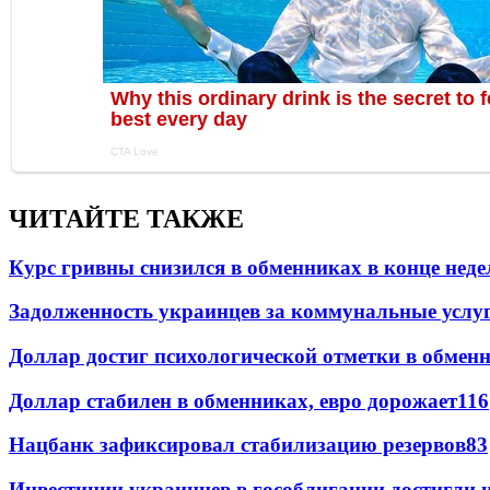
ЧИТАЙТЕ ТАКЖЕ
Курс гривны снизился в обменниках в конце неде
Задолженность украинцев за коммунальные услу
Доллар достиг психологической отметки в обмен
Доллар стабилен в обменниках, евро дорожает
116
Нацбанк зафиксировал стабилизацию резервов
83
Инвестиции украинцев в гособлигации достигли 