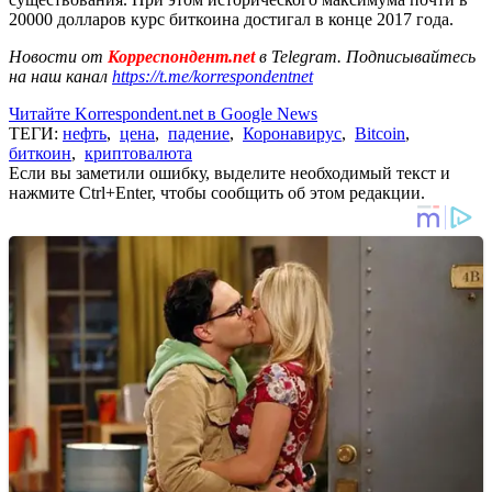
20000 долларов курс биткоина достигал в конце 2017 года.
Новости от
Корреспондент.net
в Telegram. Подписывайтесь
на наш канал
https://t.me/korrespondentnet
Читайте Korrespondent.net в Google News
ТЕГИ:
нефть
,
цена
,
падение
,
Коронавирус
,
Bitcoin
,
биткоин
,
криптовалюта
Если вы заметили ошибку, выделите необходимый текст и
нажмите Ctrl+Enter, чтобы сообщить об этом редакции.