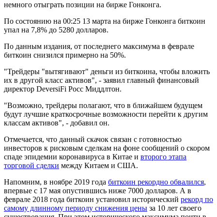
немного отыграть позиции на бирже Гонконга.
По состоянию на 00:25 13 марта на бирже Гонконга биткоин
упал на 7,8% до 5280 долларов.
По данным издания, от последнего максимума в феврале
биткоин снизился примерно на 50%.
"Трейдеры "вытягивают" деньги из биткоина, чтобы вложить
их в другой класс активов", - заявил главный финансовый
директор DeversiFi Росс Миддлтон.
"Возможно, трейдеры полагают, что в ближайшем будущем
будут лучшие краткосрочные возможности перейти к другим
классам активов", - добавил он.
Отмечается, что данный скачок связан с готовностью
инвесторов к рисковым сделкам на фоне сообщений о скором
спаде эпидемии коронавируса в Китае и
второго этапа
торговой сделки
между Китаем и США.
Напомним, в ноябре 2019 года
биткоин рекордно обвалился
,
впервые с 17 мая опустившись ниже 7000 долларов. А в
феврале 2018 года биткоин установил исторический
рекорд по
самому длинному периоду снижения цены
за 10 лет своего
существования. При этом исторического максимума почти в