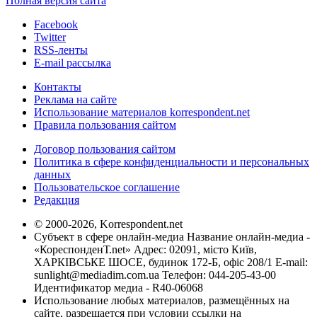
Полная версия сайта
Facebook
Twitter
RSS-ленты
E-mail рассылка
Контакты
Реклама на сайте
Использование материалов korrespondent.net
Правила пользования сайтом
Договор пользования сайтом
Политика в сфере конфиденциальности и персональных
данных
Пользовательское соглашение
Редакция
© 2000-2026, Korrespondent.net
Субъект в сфере онлайн-медиа Название онлайн-медиа -
«КореспонденТ.net» Адрес: 02091, місто Київ,
ХАРКІВСЬКЕ ШОСЕ, будинок 172-Б, офіс 208/1 E-mail:
sunlight@mediadim.com.ua
Телефон: 044-205-43-00
Идентификатор медиа - R40-06068
Использование любых материалов, размещённых на
сайте, разрешается при условии ссылки на