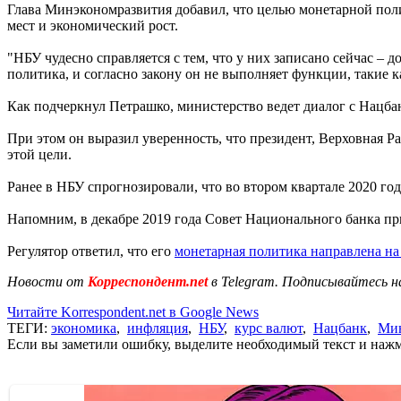
Глава Минэкономразвития добавил, что целью монетарной поли
мест и экономический рост.
"НБУ чудесно справляется с тем, что у них записано сейчас – 
политика, и согласно закону он не выполняет функции, такие к
Как подчеркнул Петрашко, министерство ведет диалог с Нацба
При этом он выразил уверенность, что президент, Верховная Р
этой цели.
Ранее в НБУ спрогнозировали, что во втором квартале 2020 го
Напомним, в декабре 2019 года Совет Национального банка п
Регулятор ответил, что его
монетарная политика направлена н
Новости от
Корреспондент.net
в Telegram. Подписывайтесь н
Читайте Korrespondent.net в Google News
ТЕГИ:
экономика
,
инфляция
,
НБУ
,
курс валют
,
Нацбанк
,
Мин
Если вы заметили ошибку, выделите необходимый текст и нажми