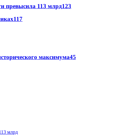
ги превысила 113 млрд
123
никах
117
исторического максимума
45
113 млрд