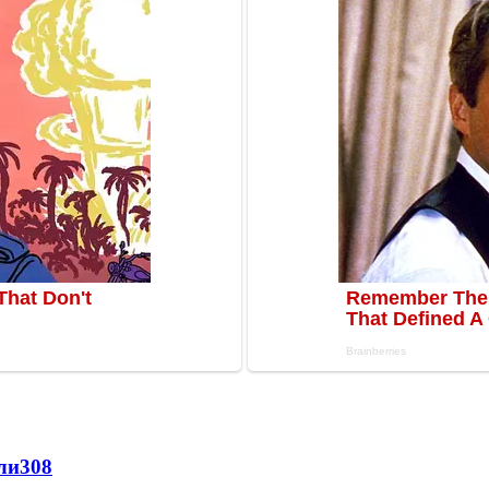
ли
308