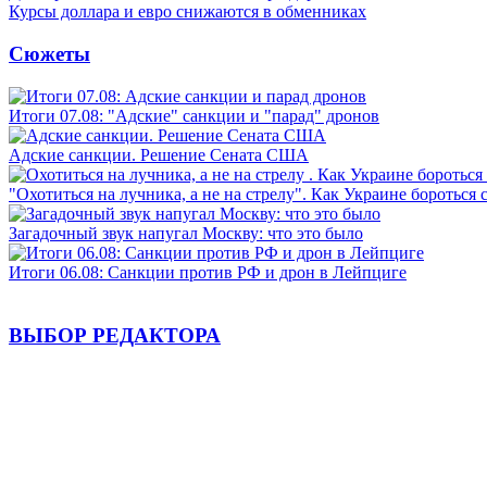
Курсы доллара и евро снижаются в обменниках
Сюжеты
Итоги 07.08: "Адские" санкции и "парад" дронов
Адские санкции. Решение Сената США
"Охотиться на лучника, а не на стрелу". Как Украине бороться 
Загадочный звук напугал Москву: что это было
Итоги 06.08: Санкции против РФ и дрон в Лейпциге
ВЫБОР РЕДАКТОРА