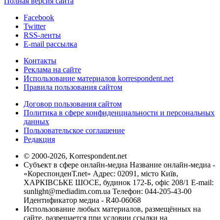
Полная версия сайта
Facebook
Twitter
RSS-ленты
E-mail рассылка
Контакты
Реклама на сайте
Использование материалов korrespondent.net
Правила пользования сайтом
Договор пользования сайтом
Политика в сфере конфиденциальности и персональных
данных
Пользовательское соглашение
Редакция
© 2000-2026, Korrespondent.net
Субъект в сфере онлайн-медиа Название онлайн-медиа -
«КореспонденТ.net» Адрес: 02091, місто Київ,
ХАРКІВСЬКЕ ШОСЕ, будинок 172-Б, офіс 208/1 E-mail:
sunlight@mediadim.com.ua
Телефон: 044-205-43-00
Идентификатор медиа - R40-06068
Использование любых материалов, размещённых на
сайте, разрешается при условии ссылки на