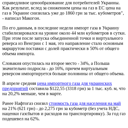
справедливое ценообразование для потребителей Украины.
Как результат, вслед за снижением цены на газ в ЕС цена на
газ в Украине снизилась уже до 1860 грн за тыс. кубометров",
- написал Макогон.
По его данным, в последние недели импорт газа в Украину
стабилизировался на уровне около 44 млн кубометров в сутки.
При этом после запуска объединенной точки и виртуального
реверса из Венгрии с 1 мая, это направление стало основным
маршрутом поставки с долей практически в 50% от общего
объема импорта.
Словакия опустилась на второе место - 34%, а Польша
значительно подросла - до 16%, причем виртуальным
реверсом импортируется больше половины от общего объема.
В апреле средняя
цена импортного газа для украинских
предприятий
составила $122,55 (3318 грн) за 1 тыс. куб. м, что
на 20,2% меньше, чем в марте.
Ранее Нафтогаз снизил
стоимость газа для населения на май
на 21% (621 грн) - до 2,275 грн за кубометр (без учета НДС,
наценки газсбытов и расходов на транспортировку). За год газ
подешевел на 62%.