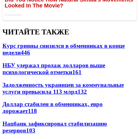
ЧИТАЙТЕ ТАКЖЕ
Курс гривны снизился в обменниках в конце
недели
446
НБУ удержал продаж долларов выше
психологической отметки
161
Задолженность украинцев за коммунальные
услуги превысила 113 млрд
132
Доллар стабилен в обменниках, евро
дорожает
118
Нацбанк зафиксировал стабилизацию
резервов
103