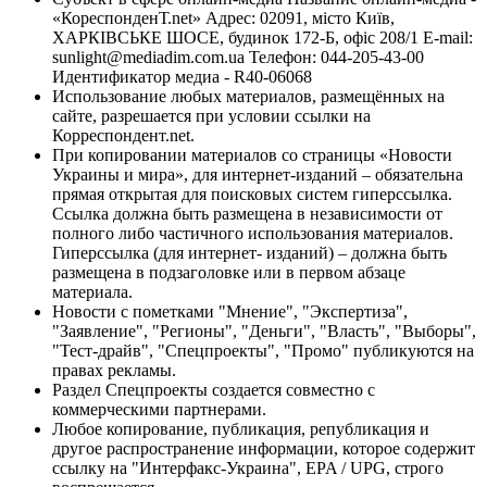
«КореспонденТ.net» Адрес: 02091, місто Київ,
ХАРКІВСЬКЕ ШОСЕ, будинок 172-Б, офіс 208/1 E-mail:
sunlight@mediadim.com.ua
Телефон: 044-205-43-00
Идентификатор медиа - R40-06068
Использование любых материалов, размещённых на
сайте, разрешается при условии ссылки на
Корреспондент.net.
При копировании материалов со страницы «Новости
Украины и мира», для интернет-изданий – обязательна
прямая открытая для поисковых систем гиперссылка.
Ссылка должна быть размещена в независимости от
полного либо частичного использования материалов.
Гиперссылка (для интернет- изданий) – должна быть
размещена в подзаголовке или в первом абзаце
материала.
Новости с пометками "Мнение", "Экспертиза",
"Заявление", "Регионы", "Деньги", "Власть", "Выборы",
"Тест-драйв", "Спецпроекты", "Промо" публикуются на
правах рекламы.
Раздел Спецпроекты создается совместно с
коммерческими партнерами.
Любое копирование, публикация, републикация и
другое распространение информации, которое содержит
ссылку на "Интерфакс-Украина", EPA / UPG, строго