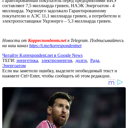
Гарантированный покупатель перед предприятиями ВИЭ
составляют 7,5 миллиарда гривен, НАЭК Энергоатом - 4
миллиарда. Укрэнерго задолжало Гарантированному
покупателю и АЭС 11,1 миллиарда гривен, а потребители и
электропоставщики Укрэнерго – 5,3 миллиарда гривен.
Новости от
Корреспондент.net
в Telegram. Подписывайтесь
на наш канал
https://t.me/korrespondentnet
Читайте Korrespondent.net в Google News
ТЕГИ:
энергетика
,
электроэнергия
,
долги
,
Рада
,
Энергоатом
Если вы заметили ошибку, выделите необходимый текст и
нажмите Ctrl+Enter, чтобы сообщить об этом редакции.